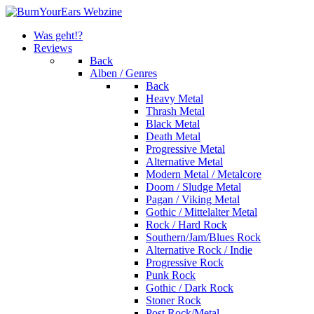
Was geht!?
Reviews
Back
Alben / Genres
Back
Heavy Metal
Thrash Metal
Black Metal
Death Metal
Progressive Metal
Alternative Metal
Modern Metal / Metalcore
Doom / Sludge Metal
Pagan / Viking Metal
Gothic / Mittelalter Metal
Rock / Hard Rock
Southern/Jam/Blues Rock
Alternative Rock / Indie
Progressive Rock
Punk Rock
Gothic / Dark Rock
Stoner Rock
Post Rock/Metal