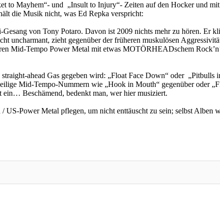
ket to Mayhem“- und „Insult to Injury“- Zeiten auf den Hocker und mit
lt die Musik nicht, was Ed Repka verspricht:
i-Gesang von Tony Potaro. Davon ist 2009 nichts mehr zu hören. Er kli
charmant, zieht gegenüber der früheren muskulösen Aggressivität abe
plexeren Mid-Tempo Power Metal mit etwas MOTÖRHEADschem Rock’n’R
 straight-ahead Gas gegeben wird: „Float Face Down“ oder „Pitbulls i
gweilige Mid-Tempo-Nummern wie „Hook in Mouth“ gegenüber oder „Fir
st ein… Beschämend, bedenkt man, wer hier musiziert.
sh / US-Power Metal pflegen, um nicht enttäuscht zu sein; selbst Albe