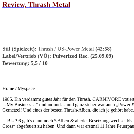
Review, Thrash Metal
S
til (Spielzeit):
Thrash / US-Power Metal
(42:58)
Label/Vertrieb (VÖ):
Pulverized Rec. (25.09.09)
Bewertung:
5,5 / 10
Home / Myspace
1985. Ein verdammt gutes Jahr für den Thrash. CARNIVORE votierten e
is My Business…“ undundund… und ganz sicher war auch „Power & Pai
Gemetzel! Und eines der besten Thrash-Alben, die ich je gehört habe.
... Bis `98 gab’s dann noch 5 Alben & allerlei Besetzungswechsel bi
Cross“ abgefeuert zu haben. Und dann war erstmal 11 Jahre Feuerpa