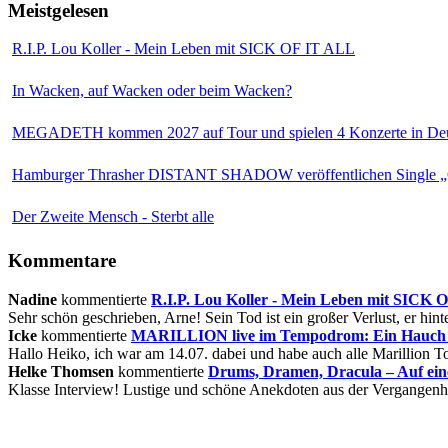
Meistgelesen
R.I.P. Lou Koller - Mein Leben mit SICK OF IT ALL
In Wacken, auf Wacken oder beim Wacken?
MEGADETH kommen 2027 auf Tour und spielen 4 Konzerte in Deu
Hamburger Thrasher DISTANT SHADOW veröffentlichen Single „
Der Zweite Mensch - Sterbt alle
Kommentare
Nadine
kommentierte
R.I.P. Lou Koller - Mein Leben mit SICK
Sehr schön geschrieben, Arne! Sein Tod ist ein großer Verlust, er hinte
Icke
kommentierte
MARILLION live im Tempodrom: Ein Hauch v
Hallo Heiko, ich war am 14.07. dabei und habe auch alle Marillion Tou
Helke Thomsen
kommentierte
Drums, Dramen, Dracula – Auf ei
Klasse Interview! Lustige und schöne Anekdoten aus der Vergangenhe