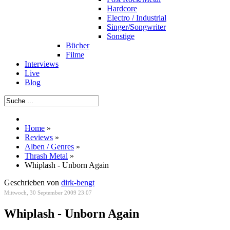
Hardcore
Electro / Industrial
Singer/Songwriter
Sonstige
Bücher
Filme
Interviews
Live
Blog
Home
»
Reviews
»
Alben / Genres
»
Thrash Metal
»
Whiplash - Unborn Again
Geschrieben von
dirk-bengt
Mittwoch, 30 September 2009 23:07
Whiplash - Unborn Again