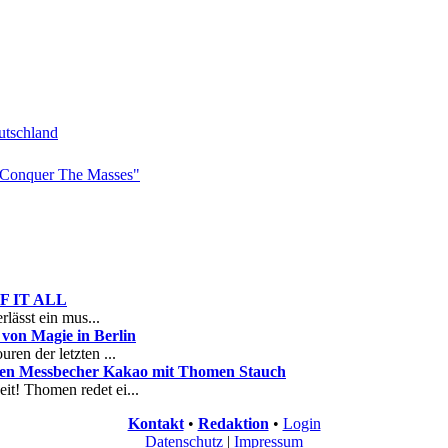
tschland
Conquer The Masses"
 OF IT ALL
rlässt ein mus...
on Magie in Berlin
ren der letzten ...
nen Messbecher Kakao mit Thomen Stauch
it! Thomen redet ei...
Kontakt
•
Redaktion
•
Login
Datenschutz
|
Impressum