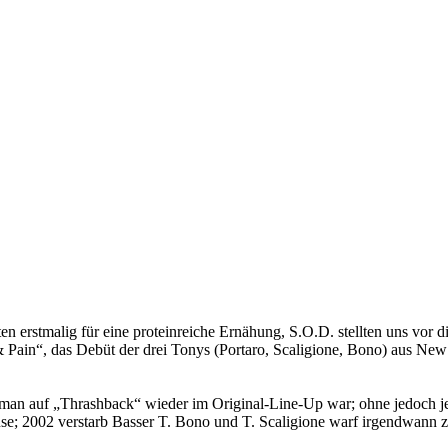
rstmalig für eine proteinreiche Ernähung, S.O.D. stellten uns vor die 
n“, das Debüt der drei Tonys (Portaro, Scaligione, Bono) aus New Je
s man auf „Thrashback“ wieder im Original-Line-Up war; ohne jedoch j
use; 2002 verstarb Basser T. Bono und T. Scaligione warf irgendwann