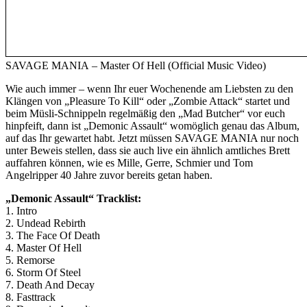
SAVAGE MANIA – Master Of Hell (Official Music Video)
Wie auch immer – wenn Ihr euer Wochenende am Liebsten zu den
Klängen von „Pleasure To Kill“ oder „Zombie Attack“ startet und
beim Müsli-Schnippeln regelmäßig den „Mad Butcher“ vor euch
hinpfeift, dann ist „Demonic Assault“ womöglich genau das Album,
auf das Ihr gewartet habt. Jetzt müssen SAVAGE MANIA nur noch
unter Beweis stellen, dass sie auch live ein ähnlich amtliches Brett
auffahren können, wie es Mille, Gerre, Schmier und Tom
Angelripper 40 Jahre zuvor bereits getan haben.
„Demonic Assault“ Tracklist:
1. Intro
2. Undead Rebirth
3. The Face Of Death
4. Master Of Hell
5. Remorse
6. Storm Of Steel
7. Death And Decay
8. Fasttrack