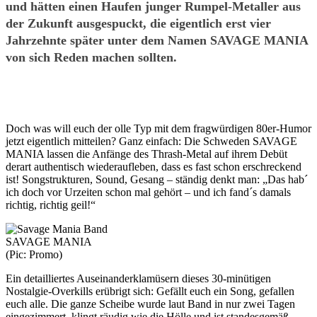
und hätten einen Haufen junger Rumpel-Metaller aus
der Zukunft ausgespuckt, die eigentlich erst vier
Jahrzehnte später unter dem Namen SAVAGE MANIA
von sich Reden machen sollten.
Doch was will euch der olle Typ mit dem fragwürdigen 80er-Humor
jetzt eigentlich mitteilen? Ganz einfach: Die Schweden SAVAGE
MANIA lassen die Anfänge des Thrash-Metal auf ihrem Debüt
derart authentisch wiederaufleben, dass es fast schon erschreckend
ist! Songstrukturen, Sound, Gesang – ständig denkt man: „Das hab´
ich doch vor Urzeiten schon mal gehört – und ich fand´s damals
richtig, richtig geil!“
SAVAGE MANIA
(Pic: Promo)
Ein detailliertes Auseinanderklamüsern dieses 30-minütigen
Nostalgie-Overkills erübrigt sich: Gefällt euch ein Song, gefallen
euch alle. Die ganze Scheibe wurde laut Band in nur zwei Tagen
eingezimmert, klingt räudig wie die Hölle und ist standesgemäß