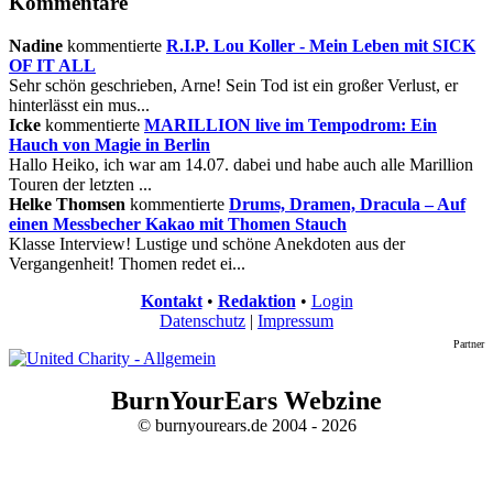
Kommentare
Nadine
kommentierte
R.I.P. Lou Koller - Mein Leben mit SICK
OF IT ALL
Sehr schön geschrieben, Arne! Sein Tod ist ein großer Verlust, er
hinterlässt ein mus...
Icke
kommentierte
MARILLION live im Tempodrom: Ein
Hauch von Magie in Berlin
Hallo Heiko, ich war am 14.07. dabei und habe auch alle Marillion
Touren der letzten ...
Helke Thomsen
kommentierte
Drums, Dramen, Dracula – Auf
einen Messbecher Kakao mit Thomen Stauch
Klasse Interview! Lustige und schöne Anekdoten aus der
Vergangenheit! Thomen redet ei...
Kontakt
•
Redaktion
•
Login
Datenschutz
|
Impressum
Partner
BurnYourEars Webzine
© burnyourears.de 2004 - 2026