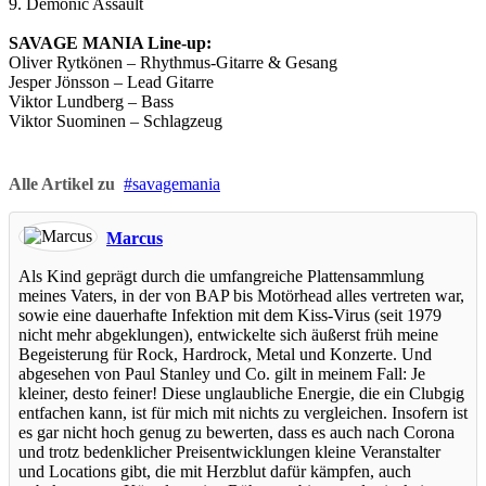
9. Demonic Assault
SAVAGE MANIA Line-up:
Oliver Rytkönen – Rhythmus-Gitarre & Gesang
Jesper Jönsson – Lead Gitarre
Viktor Lundberg – Bass
Viktor Suominen – Schlagzeug
Alle Artikel zu
savagemania
Marcus
Als Kind geprägt durch die umfangreiche Plattensammlung
meines Vaters, in der von BAP bis Motörhead alles vertreten war,
sowie eine dauerhafte Infektion mit dem Kiss-Virus (seit 1979
nicht mehr abgeklungen), entwickelte sich äußerst früh meine
Begeisterung für Rock, Hardrock, Metal und Konzerte. Und
abgesehen von Paul Stanley und Co. gilt in meinem Fall: Je
kleiner, desto feiner! Diese unglaubliche Energie, die ein Clubgig
entfachen kann, ist für mich mit nichts zu vergleichen. Insofern ist
es gar nicht hoch genug zu bewerten, dass es auch nach Corona
und trotz bedenklicher Preisentwicklungen kleine Veranstalter
und Locations gibt, die mit Herzblut dafür kämpfen, auch