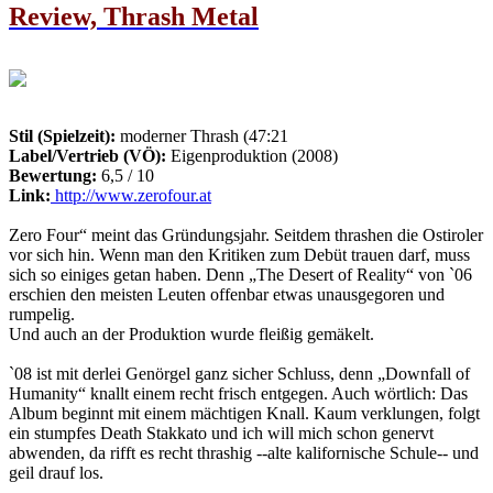
Review, Thrash Metal
Stil (Spielzeit):
moderner Thrash (47:21
Label/Vertrieb (VÖ):
Eigenproduktion (2008)
Bewertung:
6,5 / 10
Link:
http://www.zerofour.at
Zero Four“ meint das Gründungsjahr. Seitdem thrashen die Ostiroler
vor sich hin. Wenn man den Kritiken zum Debüt trauen darf, muss
sich so einiges getan haben. Denn „The Desert of Reality“ von `06
erschien den meisten Leuten offenbar etwas unausgegoren und
rumpelig.
Und auch an der Produktion wurde fleißig gemäkelt.
`08 ist mit derlei Genörgel ganz sicher Schluss, denn „Downfall of
Humanity“ knallt einem recht frisch entgegen. Auch wörtlich: Das
Album beginnt mit einem mächtigen Knall. Kaum verklungen, folgt
ein stumpfes Death Stakkato und ich will mich schon genervt
abwenden, da rifft es recht thrashig --alte kalifornische Schule-- und
geil drauf los.