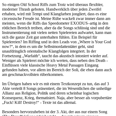
So einigen Old School Riffs zum Trotz wird überaus flexibler,
moderner Thrash geboten. Handwerklich über jeden Zweifel
erhaben, wird mit Tempi und Klangfarben jongliert, dass es eine
circensische Freude ist. Meine Rübe wackelt zwar immer dann am
meisten, wenn die Riffs das Speedometer EXODUS–artig in den
rötlichen Bereich treiben, aber da die Songs schlüssig sind und die
Instrumentierung mit vielen netten Spielereien aufwartet, kann man
sich die ganze Zeit gut unterhalten fühlen. Ein Beispiel für
Spielereien? Im Riffing und in den Leads von „Where is Your God
now?“, in dem es um die Selbstmordattentäter geht, sind
unaufdringlich orientalische Klangfolgen integriert. In der
Fortsetzung „Warfaith“, taucht das akustisch intoniert wieder auf.
Weniger als Spielerei möchte ich werten, dass neben den Death -
Einflüssen viele klassische Heavy Metal Passagen Eingang
gefunden haben, vor allem im Bereich der Soli, die eben dann auch
am geschmackvollsten rüberkommen.
Im Übrigen haben wir es mit einem Textkonzept zu tun, das auf 3
Akte verteilt 8 Songs präsentiert, die im Wesentlichen die unheilige
Allianz aus Religion, Politik und deren scheinbar logischen
Konsequenz, Krieg, thematisiert. Naja, aber besser als vorpubertäre
„Fuck! Kill! Destroy!“ - Texte ist das allemal.
Besonders hervorzuheben ist der 3. Akt, der aus nur einem Song