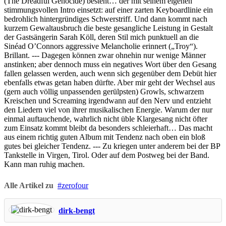
(The Dreadful Genocide) besteht… der mit seinem eigenen
stimmungsvollen Intro einsetzt: auf einer zarten Keyboardlinie ein
bedrohlich hintergründiges Schwerstriff. Und dann kommt nach
kurzem Gewaltausbruch die beste gesangliche Leistung in Gestalt
der Gastsängerin Sarah Köll, deren Stil mich punktuell an die
Sinéad O’Connors aggressive Melancholie erinnert („Troy“).
Brillant. --- Dagegen können zwar ohnehin nur wenige Männer
anstinken; aber dennoch muss ein negatives Wort über den Gesang
fallen gelassen werden, auch wenn sich gegenüber dem Debüt hier
ebenfalls etwas getan haben dürfte. Aber mir geht der Wechsel aus
(gern auch völlig unpassenden gerülpsten) Growls, schwarzem
Kreischen und Screaming irgendwann auf den Nerv und entzieht
den Liedern viel von ihrer musikalischen Energie. Warum der nur
einmal auftauchende, wahrlich nicht üble Klargesang nicht öfter
zum Einsatz kommt bleibt da besonders schleierhaft… Das macht
aus einem richtig guten Album mit Tendenz nach oben ein bloß
gutes bei gleicher Tendenz. --- Zu kriegen unter anderem bei der BP
Tankstelle in Virgen, Tirol. Oder auf dem Postweg bei der Band.
Kann man ruhig machen.
Alle Artikel zu
zerofour
dirk-bengt