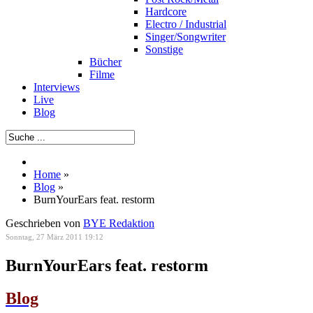
Hardcore
Electro / Industrial
Singer/Songwriter
Sonstige
Bücher
Filme
Interviews
Live
Blog
Home
»
Blog
»
BurnYourEars feat. restorm
Geschrieben von
BYE Redaktion
Sonntag, 27 März 2011 19:12
BurnYourEars feat. restorm
Blog