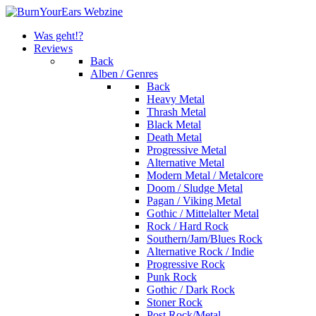
Was geht!?
Reviews
Back
Alben / Genres
Back
Heavy Metal
Thrash Metal
Black Metal
Death Metal
Progressive Metal
Alternative Metal
Modern Metal / Metalcore
Doom / Sludge Metal
Pagan / Viking Metal
Gothic / Mittelalter Metal
Rock / Hard Rock
Southern/Jam/Blues Rock
Alternative Rock / Indie
Progressive Rock
Punk Rock
Gothic / Dark Rock
Stoner Rock
Post Rock/Metal