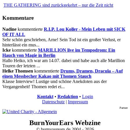
THE GATHERING sind zurückgekehrt – nur die Zeit nicht
Kommentare
Nadine
kommentierte
R.I.P. Lou Koller - Mein Leben mit SICK
OF IT ALL
Sehr schön geschrieben, Arne! Sein Tod ist ein großer Verlust, er
hinterlässt ein mus...
Icke
kommentierte
MARILLION live im Tempodrom: Ein
Hauch von Magie in Berlin
Hallo Heiko, ich war am 14.07. dabei und habe auch alle Marillion
Touren der letzten ...
Helke Thomsen
kommentierte
Drums, Dramen, Dracula – Auf
einen Messbecher Kakao mit Thomen Stauch
Klasse Interview! Lustige und schöne Anekdoten aus der
Vergangenheit! Thomen redet ei...
Kontakt
•
Redaktion
•
Login
Datenschutz
|
Impressum
Partner
BurnYourEars Webzine
© burnyourears.de 2004 - 2026