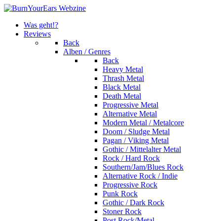
Was geht!?
Reviews
Back
Alben / Genres
Back
Heavy Metal
Thrash Metal
Black Metal
Death Metal
Progressive Metal
Alternative Metal
Modern Metal / Metalcore
Doom / Sludge Metal
Pagan / Viking Metal
Gothic / Mittelalter Metal
Rock / Hard Rock
Southern/Jam/Blues Rock
Alternative Rock / Indie
Progressive Rock
Punk Rock
Gothic / Dark Rock
Stoner Rock
Post Rock/Metal