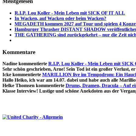
Meistgelesen
R.I.P. Lou Koller - Mein Leben mit SICK OF IT ALL
In Wacken, auf Wacken oder beim Wacken?
MEGADETH kommen 2027 auf Tour und spielen 4 Konzert
Hamburger Thrasher DISTANT SHADOW veröffentlichen 
THE GATHERING sind zurückgekehrt – nur die Zeit nich
Kommentare
Nadine
kommentierte
R.I.P. Lou Koller - Mein Leben mit SIC
Sehr schön geschrieben, Arne! Sein Tod ist ein großer Verlust, er 
Icke
kommentierte
MARILLION live im Tempodrom: Ein Hauch 
Hallo Heiko, ich war am 14.07. dabei und habe auch alle Marillion
Helke Thomsen
kommentierte
Drums, Dramen, Dracula – Auf e
Klasse Interview! Lustige und schöne Anekdoten aus der Vergang