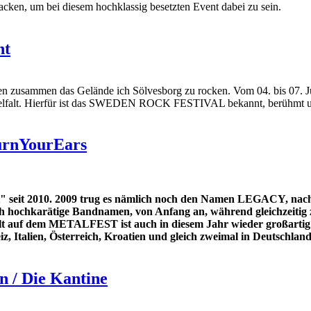
acken, um bei diesem hochklassig besetzten Event dabei zu sein.
ht
en zusammen das Gelände ich Sölvesborg zu rocken. Vom 04. bis 07. Jun
lvielfalt. Hierfür ist das SWEDEN ROCK FESTIVAL bekannt, berühmt u
urnYourEars
eit 2010. 2009 trug es nämlich noch den Namen LEGACY, nach de
mlich hochkarätige Bandnamen, von Anfang an, während gleichzeit
lt auf dem METALFEST ist auch in diesem Jahr wieder großartig un
z, Italien, Österreich, Kroatien und gleich zweimal in Deutschland
n / Die Kantine