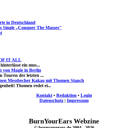
e in Deutschland
Single „Conquer The Masses"
t
K OF IT ALL
hinterlässt ein mus...
von Magie in Berlin
 Touren der letzten ...
inen Messbecher Kakao mit Thomen Stauch
enheit! Thomen redet ei...
Kontakt
•
Redaktion
•
Login
Datenschutz
|
Impressum
BurnYourEars Webzine
© burnyourears.de 2004 - 2026