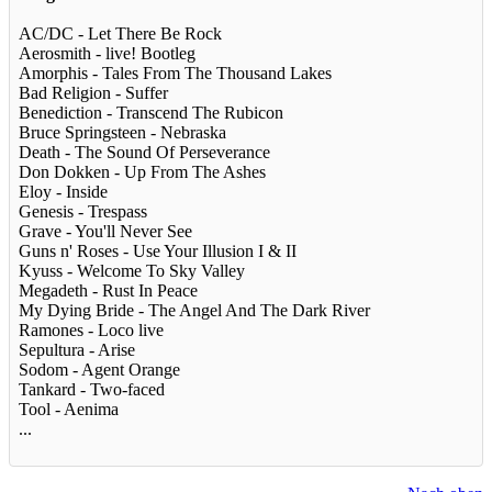
AC/DC - Let There Be Rock
Aerosmith - live! Bootleg
Amorphis - Tales From The Thousand Lakes
Bad Religion - Suffer
Benediction - Transcend The Rubicon
Bruce Springsteen - Nebraska
Death - The Sound Of Perseverance
Don Dokken - Up From The Ashes
Eloy - Inside
Genesis - Trespass
Grave - You'll Never See
Guns n' Roses - Use Your Illusion I & II
Kyuss - Welcome To Sky Valley
Megadeth - Rust In Peace
My Dying Bride - The Angel And The Dark River
Ramones - Loco live
Sepultura - Arise
Sodom - Agent Orange
Tankard - Two-faced
Tool - Aenima
...