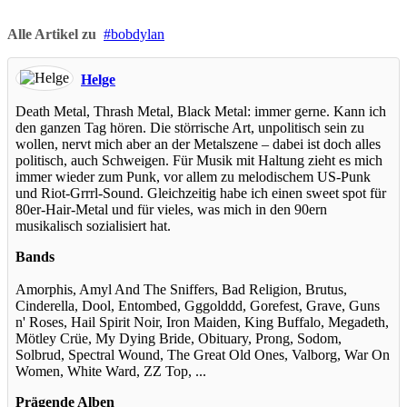
Alle Artikel zu
bobdylan
Helge
Death Metal, Thrash Metal, Black Metal: immer gerne. Kann ich
den ganzen Tag hören. Die störrische Art, unpolitisch sein zu
wollen, nervt mich aber an der Metalszene – dabei ist doch alles
politisch, auch Schweigen. Für Musik mit Haltung zieht es mich
immer wieder zum Punk, vor allem zu melodischem US-Punk
und Riot-Grrrl-Sound. Gleichzeitig habe ich einen sweet spot für
80er-Hair-Metal und für vieles, was mich in den 90ern
musikalisch sozialisiert hat.
Bands
Amorphis, Amyl And The Sniffers, Bad Religion, Brutus,
Cinderella, Dool, Entombed, Gggolddd, Gorefest, Grave, Guns
n' Roses, Hail Spirit Noir, Iron Maiden, King Buffalo, Megadeth,
Mötley Crüe, My Dying Bride, Obituary, Prong, Sodom,
Solbrud, Spectral Wound, The Great Old Ones, Valborg, War On
Women, White Ward, ZZ Top, ...
Prägende Alben