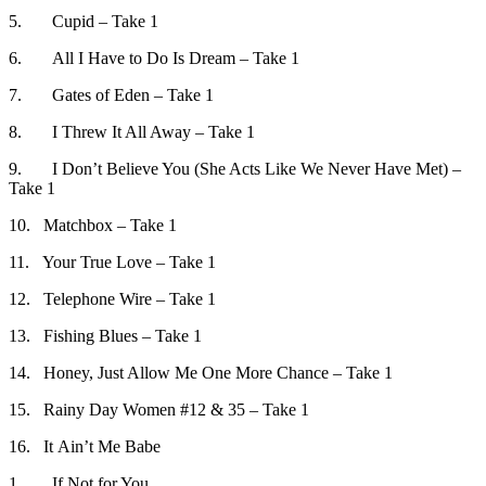
5. Cupid – Take 1
6. All I Have to Do Is Dream – Take 1
7. Gates of Eden – Take 1
8. I Threw It All Away – Take 1
9. I Don’t Believe You (She Acts Like We Never Have Met) –
Take 1
10. Matchbox – Take 1
11. Your True Love – Take 1
12. Telephone Wire – Take 1
13. Fishing Blues – Take 1
14. Honey, Just Allow Me One More Chance – Take 1
15. Rainy Day Women #12 & 35 – Take 1
16. It Ain’t Me Babe
1. If Not for You