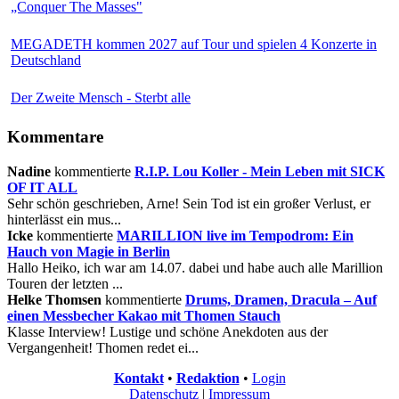
„Conquer The Masses"
MEGADETH kommen 2027 auf Tour und spielen 4 Konzerte in
Deutschland
Der Zweite Mensch - Sterbt alle
Kommentare
Nadine
kommentierte
R.I.P. Lou Koller - Mein Leben mit SICK
OF IT ALL
Sehr schön geschrieben, Arne! Sein Tod ist ein großer Verlust, er
hinterlässt ein mus...
Icke
kommentierte
MARILLION live im Tempodrom: Ein
Hauch von Magie in Berlin
Hallo Heiko, ich war am 14.07. dabei und habe auch alle Marillion
Touren der letzten ...
Helke Thomsen
kommentierte
Drums, Dramen, Dracula – Auf
einen Messbecher Kakao mit Thomen Stauch
Klasse Interview! Lustige und schöne Anekdoten aus der
Vergangenheit! Thomen redet ei...
Kontakt
•
Redaktion
•
Login
Datenschutz
|
Impressum