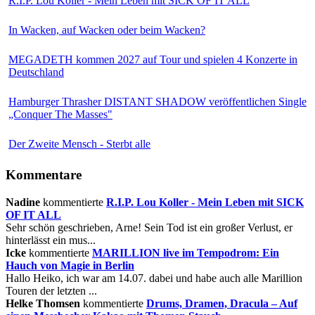
R.I.P. Lou Koller - Mein Leben mit SICK OF IT ALL
In Wacken, auf Wacken oder beim Wacken?
MEGADETH kommen 2027 auf Tour und spielen 4 Konzerte in
Deutschland
Hamburger Thrasher DISTANT SHADOW veröffentlichen Single
„Conquer The Masses"
Der Zweite Mensch - Sterbt alle
Kommentare
Nadine
kommentierte
R.I.P. Lou Koller - Mein Leben mit SICK
OF IT ALL
Sehr schön geschrieben, Arne! Sein Tod ist ein großer Verlust, er
hinterlässt ein mus...
Icke
kommentierte
MARILLION live im Tempodrom: Ein
Hauch von Magie in Berlin
Hallo Heiko, ich war am 14.07. dabei und habe auch alle Marillion
Touren der letzten ...
Helke Thomsen
kommentierte
Drums, Dramen, Dracula – Auf