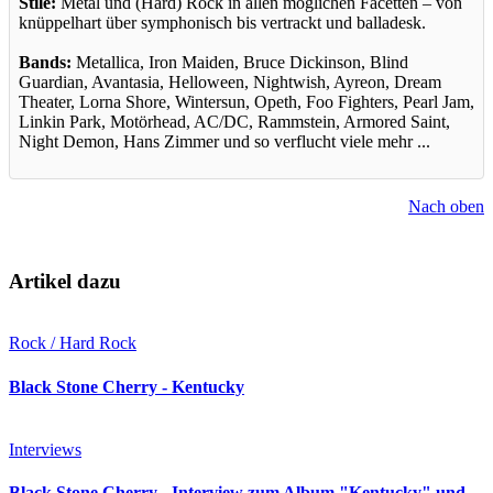
Stile:
Metal und (Hard) Rock in allen möglichen Facetten – von
knüppelhart über symphonisch bis vertrackt und balladesk.
Bands:
Metallica, Iron Maiden, Bruce Dickinson, Blind
Guardian, Avantasia, Helloween, Nightwish, Ayreon, Dream
Theater, Lorna Shore, Wintersun, Opeth, Foo Fighters, Pearl Jam,
Linkin Park, Motörhead, AC/DC, Rammstein, Armored Saint,
Night Demon, Hans Zimmer und so verflucht viele mehr ...
Nach oben
Artikel dazu
Rock / Hard Rock
Black Stone Cherry - Kentucky
Interviews
Black Stone Cherry - Interview zum Album "Kentucky" und