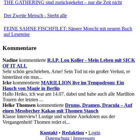
THE GATHERING sind zurückgekehrt – nur die Zeit nicht
Der Zweite Mensch - Sterbt alle
FEINE SAHNE FISCHFILET: Sänger Monchi mit neuem Buch
auf Lesereise
Kommentare
Nadine
kommentierte
R.I.P. Lou Koller - Mein Leben mit SICK
OF IT ALL
Sehr schön geschrieben, Arne! Sein Tod ist ein großer Verlust, er
hinterlässt ein mus...
Icke
kommentierte
MARILLION live im Tempodrom: Ein
Hauch von Magie in Berlin
Hallo Heiko, ich war am 14.07. dabei und habe auch alle Marillion
Touren der letzten ...
Helke Thomsen
kommentierte
Drums, Dramen, Dracula – Auf
einen Messbecher Kakao mit Thomen Stauch
Klasse Interview! Lustige und schöne Anekdoten aus der
Vergangenheit! Thomen redet ei...
Kontakt
•
Redaktion
•
Login
Datenschutz
|
Impressum