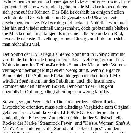
technischen Gründen noch eine ganze Ecke schärfer sein wird. Eine
opulente Lightshow wird nicht geboten, die Musiker konzentrieren
sich ganz auf ihr Können. Das Bild ist deshalb an einigen Stellen
recht dunkel. Der Schnitt ist im Gegensatz zu 90 % aller heute
erscheinenden Live-DVDs ruhig und bedacht. Natürlich wird auch
hier hin und wieder schnell umgeschaltet, doch größtenteils bleiben
die Musiker auch mal länger als nur eine halbe Sekunde im Bild,
bevor die nächste Einstellung kommt. Einzig vom Publikum sieht
man nicht allzu viel.
Der Sound der DVD liegt als Stereo-Spur und in Dolby Surround
vor; beide Tonformate transportieren das Livefeeling gekonnt ins
Wohnzimmer. Im Tiefton-Bereich könnte der Klang mehr Wumms
vertragen; überhaupt klingt es ein wenig dünn, wenn die ganze
Band spielt. Die Soli und Effekte hingegen machen im 5.1-Mix
wirklich Spaß; nicht nur das Publikum, auch die Instrumente
kommen aus den hinteren Boxen. Der Sound der CDs geht
ebenfalls in Ordnung, klingt allerdings ein wenig kraftlos.
So weit, so gut. Wer sich im Titel an einer legendären Rock-
Livescheibe orientiert, muss sich allerdings Vergleiche zum Original
gefallen lassen. Und da zieht ULI JON ROTHs Interpretation
eindeutig den Kürzeren: Zum einen fehlen in der Setlist schnelle
Rocker der Marke "Steamrock Fever" und "He's A Woman, She's A
Man". Zum anderen ist der Sound auf "Tokyo Tapes" von den