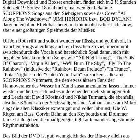
Digital Download und Boxset erscheint, finden sich in 2 ½ Stunden
Spielzeit 19 Songs: 18 mal mehr, mal weniger bekannte
SCORPIONS-Songs aus den Siebzigern sowie das Cover "All
Along The Watchtower" (JIMI HENDRIX bzw. BOB DYLAN),
dargeboten ohne Effekthascherei, mit minimalistischer Lichtshow,
aber einer großartigen Spielfreude der Musiker.
Uli Jon Roth rifft und soliert wunderbar flüssig und gefühlvoll, in
manchen Songs allerdings auch ein bisschen zu viel, übernimmt
zwischendurch die Vocals und hat sichtlich Spaß daran, sich mit
begabten Musikern durch Songs wie "All Night Long", "The Sails
Of Charon", "Virgin Killer", "We'll Burn The Sky", "Fly To The
Rainbow" (inklusive der "Rainbow Deam Prelude") "In Trance",
"Polar Nights" oder "Catch Your Train" zu zocken - allesamt
SCORPIONS-Nummern, die den etwas älteren Fans der
Hannoveraner das Wasser im Mund zusammenlaufen lassen. Immer
wieder duelliert er sich insbesondere bei den mehrstimmigen Soli
und Leads mit David Klosinski und Niklas Turmann, die ebenfalls
absolute Könner an der Sechssaitigen sind. Nathan James am Mikro
singt die alten Klassiker extrem gut und voller Inbrunst, Ule W.
Ritgen am Bass, Corvin Bahn an den Keyboards und Drummer
Jamie Little geben die unaufgeregte, tight aufeinander abgestimmte
Rhythmusfraktion.
Das Bild der DVD ist gut, wenngleich das der Blu-ray allein aus