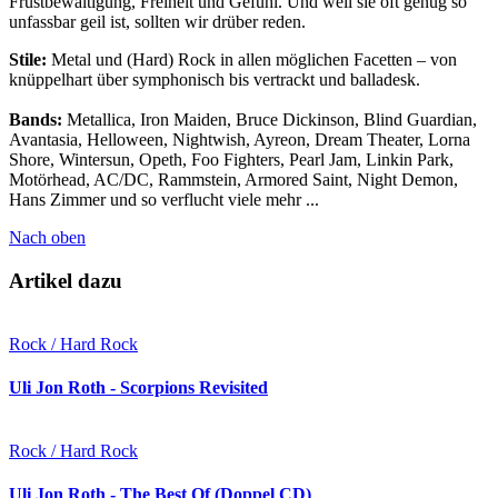
Frustbewältigung, Freiheit und Gefühl. Und weil sie oft genug so
unfassbar geil ist, sollten wir drüber reden.
Stile:
Metal und (Hard) Rock in allen möglichen Facetten – von
knüppelhart über symphonisch bis vertrackt und balladesk.
Bands:
Metallica, Iron Maiden, Bruce Dickinson, Blind Guardian,
Avantasia, Helloween, Nightwish, Ayreon, Dream Theater, Lorna
Shore, Wintersun, Opeth, Foo Fighters, Pearl Jam, Linkin Park,
Motörhead, AC/DC, Rammstein, Armored Saint, Night Demon,
Hans Zimmer und so verflucht viele mehr ...
Nach oben
Artikel dazu
Rock / Hard Rock
Uli Jon Roth - Scorpions Revisited
Rock / Hard Rock
Uli Jon Roth - The Best Of (Doppel CD)