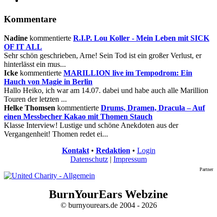
Kommentare
Nadine
kommentierte
R.I.P. Lou Koller - Mein Leben mit SICK
OF IT ALL
Sehr schön geschrieben, Arne! Sein Tod ist ein großer Verlust, er
hinterlässt ein mus...
Icke
kommentierte
MARILLION live im Tempodrom: Ein
Hauch von Magie in Berlin
Hallo Heiko, ich war am 14.07. dabei und habe auch alle Marillion
Touren der letzten ...
Helke Thomsen
kommentierte
Drums, Dramen, Dracula – Auf
einen Messbecher Kakao mit Thomen Stauch
Klasse Interview! Lustige und schöne Anekdoten aus der
Vergangenheit! Thomen redet ei...
Kontakt
•
Redaktion
•
Login
Datenschutz
|
Impressum
Partner
BurnYourEars Webzine
© burnyourears.de 2004 - 2026