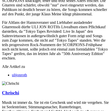
SCORPIONS knackiger, fetter und trotz seines Alters frischer. Die
Gitarren sind schärfer, obwohl "nur" zwei eingesetzt werden, das
Publikum ist deutlich besser zu hören, die Songs kommen schneller
auf den Punkt, der junge Klaus Meine klingt phänomenal.
Für Altfans der Hannoveraner und Liebhaber ausladender
Gitarrensoli dürfte ULI JON ROTHs Livealbum einen Pflichtkauf
darstellen, da "Tokyo Tapes Revisited: Live In Japan" den
Saitenvirtuosen in außergewöhnlich guter Form zeigt und Songs
zum Zuge kommen, die nicht auf "Tokyo Tapes" standen. Wer die
teils progressiven Rock-Nummern der SCORPIONS-Frühphase
noch nicht kennt, sollte jedoch erst einmal zum formidablen "Tokyo
Tapes" greifen, das im letzten Jahr als "50th Anniversary Edition"
erschien.
Alle Artikel zu
ulijonroth
Chrischi
Musik ist immer da. Sie ist ein Geschenk und wird nie vergehen. Sie
ist Seelentröster, Stimmungsmacher, Runterbringer,