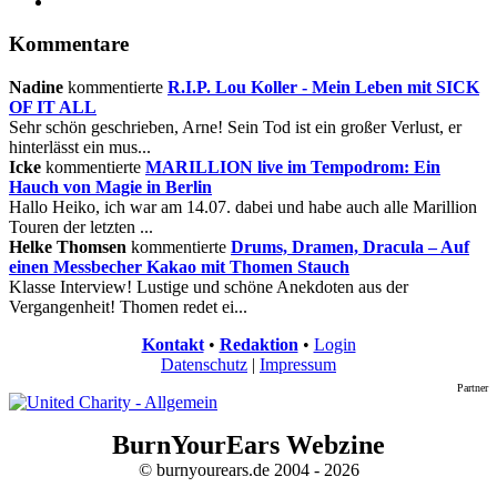
Kommentare
Nadine
kommentierte
R.I.P. Lou Koller - Mein Leben mit SICK
OF IT ALL
Sehr schön geschrieben, Arne! Sein Tod ist ein großer Verlust, er
hinterlässt ein mus...
Icke
kommentierte
MARILLION live im Tempodrom: Ein
Hauch von Magie in Berlin
Hallo Heiko, ich war am 14.07. dabei und habe auch alle Marillion
Touren der letzten ...
Helke Thomsen
kommentierte
Drums, Dramen, Dracula – Auf
einen Messbecher Kakao mit Thomen Stauch
Klasse Interview! Lustige und schöne Anekdoten aus der
Vergangenheit! Thomen redet ei...
Kontakt
•
Redaktion
•
Login
Datenschutz
|
Impressum
Partner
BurnYourEars Webzine
© burnyourears.de 2004 - 2026