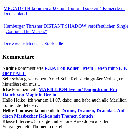
MEGADETH kommen 2027 auf Tour und spielen 4 Konzerte in
Deutschland
Hamburger Thrasher DISTANT SHADOW veröffentlichen Single
„Conquer The Masses"
Der Zweite Mensch - Sterbt alle
Kommentare
Nadine
kommentierte
R.I.P. Lou Koller - Mein Leben mit SICK
OF IT ALL
Sehr schön geschrieben, Arne! Sein Tod ist ein großer Verlust, er
hinterlässt ein mus...
Icke
kommentierte
MARILLION live im Tempodrom: Ein
Hauch von Magie in Berlin
Hallo Heiko, ich war am 14.07. dabei und habe auch alle Marillion
Touren der letzten ...
Helke Thomsen
kommentierte
Drums, Dramen, Dracula – Auf
einen Messbecher Kakao mit Thomen Stauch
Klasse Interview! Lustige und schöne Anekdoten aus der
Vergangenheit! Thomen redet ei...