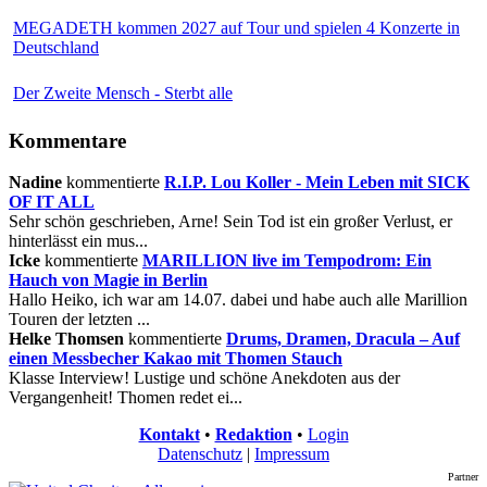
MEGADETH kommen 2027 auf Tour und spielen 4 Konzerte in
Deutschland
Der Zweite Mensch - Sterbt alle
Kommentare
Nadine
kommentierte
R.I.P. Lou Koller - Mein Leben mit SICK
OF IT ALL
Sehr schön geschrieben, Arne! Sein Tod ist ein großer Verlust, er
hinterlässt ein mus...
Icke
kommentierte
MARILLION live im Tempodrom: Ein
Hauch von Magie in Berlin
Hallo Heiko, ich war am 14.07. dabei und habe auch alle Marillion
Touren der letzten ...
Helke Thomsen
kommentierte
Drums, Dramen, Dracula – Auf
einen Messbecher Kakao mit Thomen Stauch
Klasse Interview! Lustige und schöne Anekdoten aus der
Vergangenheit! Thomen redet ei...
Kontakt
•
Redaktion
•
Login
Datenschutz
|
Impressum
Partner