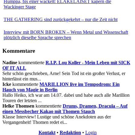
Humppa, bis einer wackelt: ELÄKELÄISET kapern die
Wackinger Stage
THE GATHERING sind zurückgekehrt – nur die Zeit nicht
Interview mit BORN BROKEN – Wenn Metal und Wissenschaft
plötzlich dieselbe Sprache sprechen
Kommentare
Nadine
kommentierte
R.I.P. Lou Koller - Mein Leben mit SICK
OF IT ALL
Sehr schön geschrieben, Arne! Sein Tod ist ein großer Verlust, er
hinterlässt ein mus...
Icke
kommentierte
MARILLION live im Tempodrom: Ein
Hauch von Magie in Berlin
Hallo Heiko, ich war am 14.07. dabei und habe auch alle Marillion
Touren der letzten ...
Helke Thomsen
kommentierte
Drums, Dramen, Dracula – Auf
einen Messbecher Kakao mit Thomen Stauch
Klasse Interview! Lustige und schöne Anekdoten aus der
Vergangenheit! Thomen redet ei...
Kontakt
•
Redaktion
•
Login