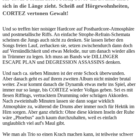
sich in die Länge zieht. Scheiß auf Hörgewohnheiten,
CORTEZ vertonen Gewalt!
Und so treffen hier noisiger Hardcore auf Posthardcore-Atmosphäre
und postmetallische Riffs. An einfache Strophe-Refrain-Schemata
scheinen die Jungs auch nicht zu denken. Sie lassen lieber den
Songs freien Lauf, zerhacken sie, setzen zwischendurch dann doch
auf Verständlichkeit und etwas Melodie, nur um danach wieder alles
in Trümmer zu legen. Ich muss an Bands wie DILLINGER
ESCAPE PLAN und DEGRESSION ASSASSINS denken.
Und nach ca. sieben Minuten ist der erste Schock überwunden.
Aber danach geht es auf ihrem zweiten Album nicht minder brutal
weiter. Zwar kommt danach die Dynamik etwas mehr ins Spiel, aber
immer nur so lange, bis CORTEZ wieder Vollgas geben. Sei es mit
fiesen Riffings, vertracktem Drumming oder schrägen Akkorden.
Nach zweieinhalb Minuten lassen sie dann sogar wirklich
Atmosphäre zu, während die Drums aber immer noch für Hektik im
Hirn sorgen. Aber ganz ehrlich: Ohne diese kleinen Inseln der Ruhe
wäre „Phoebus" auch kaum durchzuhalten, weil es einfach
unglaublich viel auf's Maul gibt.
Wie man als Trio so einen Krach machen kann, ist teilweise schwer