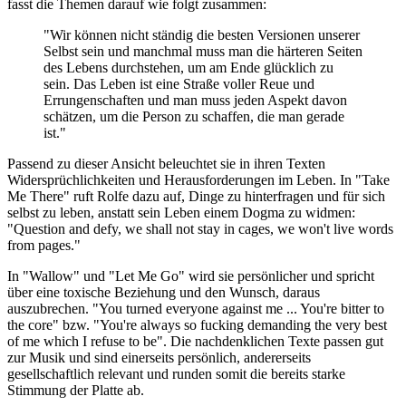
fasst die Themen darauf wie folgt zusammen:
"Wir können nicht ständig die besten Versionen unserer
Selbst sein und manchmal muss man die härteren Seiten
des Lebens durchstehen, um am Ende glücklich zu
sein. Das Leben ist eine Straße voller Reue und
Errungenschaften und man muss jeden Aspekt davon
schätzen, um die Person zu schaffen, die man gerade
ist."
Passend zu dieser Ansicht beleuchtet sie in ihren Texten
Widersprüchlichkeiten und Herausforderungen im Leben. In "Take
Me There" ruft Rolfe dazu auf, Dinge zu hinterfragen und für sich
selbst zu leben, anstatt sein Leben einem Dogma zu widmen:
"Question and defy, we shall not stay in cages, we won't live words
from pages."
In "Wallow" und "Let Me Go" wird sie persönlicher und spricht
über eine toxische Beziehung und den Wunsch, daraus
auszubrechen. "You turned everyone against me ... You're bitter to
the core" bzw. "You're always so fucking demanding the very best
of me which I refuse to be". Die nachdenklichen Texte passen gut
zur Musik und sind einerseits persönlich, andererseits
gesellschaftlich relevant und runden somit die bereits starke
Stimmung der Platte ab.