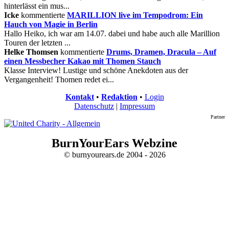
hinterlässt ein mus...
Icke
kommentierte
MARILLION live im Tempodrom: Ein
Hauch von Magie in Berlin
Hallo Heiko, ich war am 14.07. dabei und habe auch alle Marillion
Touren der letzten ...
Helke Thomsen
kommentierte
Drums, Dramen, Dracula – Auf
einen Messbecher Kakao mit Thomen Stauch
Klasse Interview! Lustige und schöne Anekdoten aus der
Vergangenheit! Thomen redet ei...
Kontakt
•
Redaktion
•
Login
Datenschutz
|
Impressum
Partner
BurnYourEars Webzine
© burnyourears.de 2004 - 2026