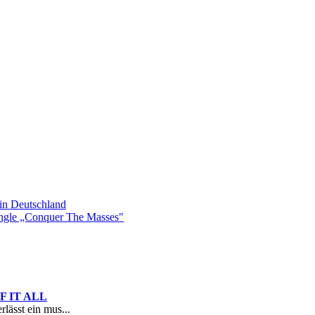
n Deutschland
gle „Conquer The Masses"
 OF IT ALL
rlässt ein mus...