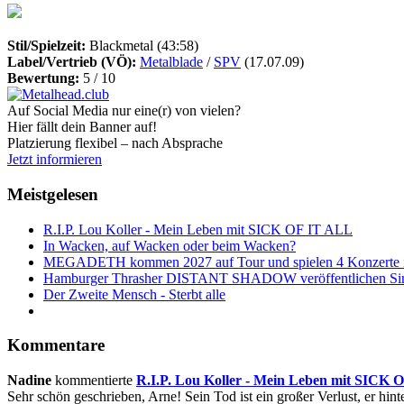
Stil/Spielzeit:
Blackmetal
(43:58)
Label/Vertrieb (VÖ):
Metalblade
/
SPV
(17.07.09)
Bewertung:
5 / 10
Auf Social Media nur eine(r) von vielen?
Hier fällt dein Banner auf!
Platzierung flexibel – nach Absprache
Jetzt informieren
Meistgelesen
R.I.P. Lou Koller - Mein Leben mit SICK OF IT ALL
In Wacken, auf Wacken oder beim Wacken?
MEGADETH kommen 2027 auf Tour und spielen 4 Konzerte i
Hamburger Thrasher DISTANT SHADOW veröffentlichen Sin
Der Zweite Mensch - Sterbt alle
Kommentare
Nadine
kommentierte
R.I.P. Lou Koller - Mein Leben mit SICK
Sehr schön geschrieben, Arne! Sein Tod ist ein großer Verlust, er hinte