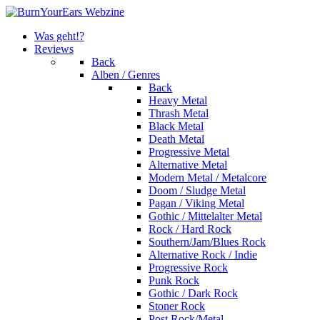
Was geht!?
Reviews
Back
Alben / Genres
Back
Heavy Metal
Thrash Metal
Black Metal
Death Metal
Progressive Metal
Alternative Metal
Modern Metal / Metalcore
Doom / Sludge Metal
Pagan / Viking Metal
Gothic / Mittelalter Metal
Rock / Hard Rock
Southern/Jam/Blues Rock
Alternative Rock / Indie
Progressive Rock
Punk Rock
Gothic / Dark Rock
Stoner Rock
Post Rock/Metal