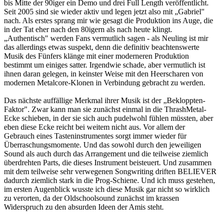
bis Mitte der 90iger ein Demo und drei Full Length veröffentlicht.
Seit 2005 sind sie wieder aktiv und legen jetzt also mit „Gabriel"
nach. Als erstes sprang mir wie gesagt die Produktion ins Auge, die
in der Tat eher nach den 80igern als nach heute klingt.
„Authentisch" werden Fans vermutlich sagen - als Neuling ist mir
das allerdings etwas suspekt, denn die definitiv beachtenswerte
Musik des Fünfers klänge mit einer moderneren Produktion
bestimmt um einiges satter. Irgendwie schade, aber vermutlich ist
ihnen daran gelegen, in keinster Weise mit den Heerscharen von
modernen Metalcore-Klonen in Verbindung gebracht zu werden.
Das nächste auffällige Merkmal ihrer Musik ist der „Bekloppten-
Faktor". Zwar kann man sie zunächst einmal in die ThrashMetal-
Ecke schieben, in der sie sich auch pudelwohl fühlen müssten, aber
eben diese Ecke reicht bei weitem nicht aus. Vor allem der
Gebrauch eines Tasteninstrumentes sorgt immer wieder für
Überraschungsmomente. Und das sowohl durch den jeweiligen
Sound als auch durch das Arrangement und die teilweise ziemlich
überdrehten Parts, die dieses Instrument beisteuert. Und zusammen
mit dem teilweise sehr verwegenen Songwriting driften BELIEVER
dadurch ziemlich stark in die Prog-Schiene. Und ich muss gestehen,
im ersten Augenblick wusste ich diese Musik gar nicht so wirklich
zu verorten, da der Oldschoolsound zunächst im krassen
Widerspruch zu den absurden Ideen der Amis steht.