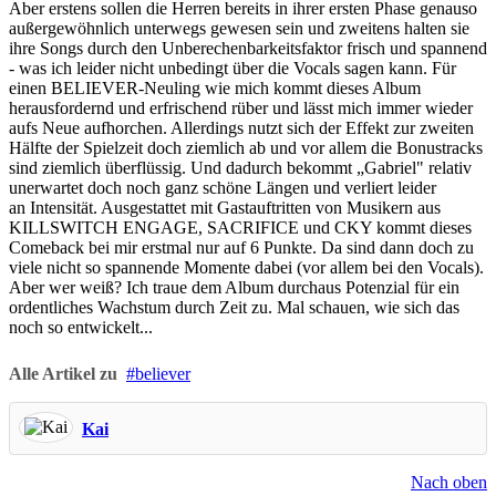
Aber erstens sollen die Herren bereits in ihrer ersten Phase genauso
außergewöhnlich unterwegs gewesen sein und zweitens halten sie
ihre Songs durch den Unberechenbarkeitsfaktor frisch und spannend
- was ich leider nicht unbedingt über die Vocals sagen kann. Für
einen BELIEVER-Neuling wie mich kommt dieses Album
herausfordernd und erfrischend rüber und lässt mich immer wieder
aufs Neue aufhorchen. Allerdings nutzt sich der Effekt zur zweiten
Hälfte der Spielzeit doch ziemlich ab und vor allem die Bonustracks
sind ziemlich überflüssig. Und dadurch bekommt „Gabriel" relativ
unerwartet doch noch ganz schöne Längen und verliert leider
an Intensität. Ausgestattet mit Gastauftritten von Musikern aus
KILLSWITCH ENGAGE, SACRIFICE und CKY kommt dieses
Comeback bei mir erstmal nur auf 6 Punkte. Da sind dann doch zu
viele nicht so spannende Momente dabei (vor allem bei den Vocals).
Aber wer weiß? Ich traue dem Album durchaus Potenzial für ein
ordentliches Wachstum durch Zeit zu. Mal schauen, wie sich das
noch so entwickelt...
Alle Artikel zu
believer
Kai
Nach oben