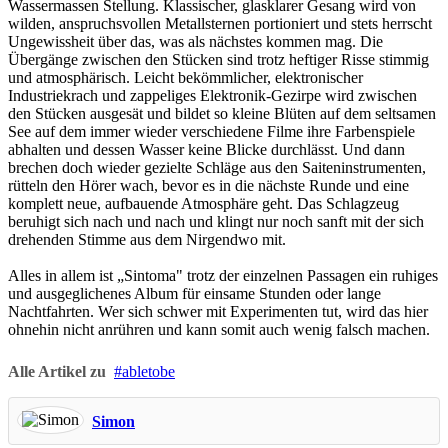
Wassermassen Stellung. Klassischer, glasklarer Gesang wird von
wilden, anspruchsvollen Metallsternen portioniert und stets herrscht
Ungewissheit über das, was als nächstes kommen mag. Die
Übergänge zwischen den Stücken sind trotz heftiger Risse stimmig
und atmosphärisch. Leicht bekömmlicher, elektronischer
Industriekrach und zappeliges Elektronik-Gezirpe wird zwischen
den Stücken ausgesät und bildet so kleine Blüten auf dem seltsamen
See auf dem immer wieder verschiedene Filme ihre Farbenspiele
abhalten und dessen Wasser keine Blicke durchlässt. Und dann
brechen doch wieder gezielte Schläge aus den Saiteninstrumenten,
rütteln den Hörer wach, bevor es in die nächste Runde und eine
komplett neue, aufbauende Atmosphäre geht. Das Schlagzeug
beruhigt sich nach und nach und klingt nur noch sanft mit der sich
drehenden Stimme aus dem Nirgendwo mit.
Alles in allem ist „Sintoma" trotz der einzelnen Passagen ein ruhiges
und ausgeglichenes Album für einsame Stunden oder lange
Nachtfahrten. Wer sich schwer mit Experimenten tut, wird das hier
ohnehin nicht anrühren und kann somit auch wenig falsch machen.
Alle Artikel zu
abletobe
Simon