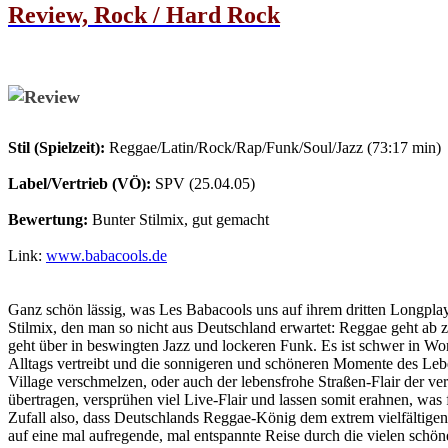
Review, Rock / Hard Rock
Stil (Spielzeit):
Reggae/Latin/Rock/Rap/Funk/Soul/Jazz (73:17 min)
Label/Vertrieb (VÖ):
SPV (25.04.05)
Bewertung:
Bunter Stilmix, gut gemacht
Link:
www.babacools.de
Ganz schön lässig, was Les Babacools uns auf ihrem dritten Longplay
Stilmix, den man so nicht aus Deutschland erwartet: Reggae geht ab
geht über in beswingten Jazz und lockeren Funk. Es ist schwer in Wo
Alltags vertreibt und die sonnigeren und schöneren Momente des Leben
Village verschmelzen, oder auch der lebensfrohe Straßen-Flair der v
übertragen, versprühen viel Live-Flair und lassen somit erahnen, wa
Zufall also, dass Deutschlands Reggae-König dem extrem vielfältige
auf eine mal aufregende, mal entspannte Reise durch die vielen sc