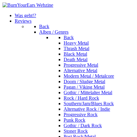
Was geht!?
Reviews
Back
Alben / Genres
Back
Heavy Metal
Thrash Metal
Black Metal
Death Metal
Progressive Metal
Alternative Metal
Modern Metal / Metalcore
Doom / Sludge Metal
Pagan / Viking Metal
Gothic / Mittelalter Metal
Rock / Hard Rock
Southern/Jam/Blues Rock
Alternative Rock / Indie
Progressive Rock
Punk Rock
Gothic / Dark Rock
Stoner Rock
Post Rock/Metal