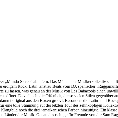
er „Mundo Stereo“ abliefern. Das Münchener Musikerkollektiv steht fü
 zu erdigem Rock, Latin tanzt zu Beats vom DJ, spanischer „Raggamuff
rte zu fassen, was genau an der Musik von Les Babacools einen unwillk
s öffnet. Es vielleicht die Offenheit, die so vielen Stilen gegenüber a
erdammt original aus den Boxen groovt. Besonders die Latin- und Rockp
s für eine tolle Stimmung auf der letzten Tour des zehnköpfigen Koll
n Klangbild noch die drei jamaikanischen Farben hinzufügte. Ein klas
hönen Länder der Musik. Genau das richtige für Freunde von der Sam 