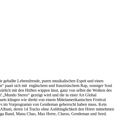
r geballte Lebensfreude, puren musikalischen Esprit und einen
in“ paart sich mit englischem und französischem Rap, sonniger Soul
ürlich mit den Hüften wippen lässt, ganz von selbst die Wolken des
uf „Mundo Stereo“ gezeigt wird und die in einer Art Global
arts klingen wie direkt von einem Mittelamerikanischen Festival
ektivs im Vorprogramm von Gentleman geherrscht haben muss. Kein
se Album, deren 14 Tracks ohne Aufdringlichkeit den Hörer mitnehmen
Ragga Band, Manu Chao, Max Herre, Clueso, Gentleman und Seed.