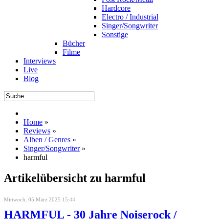
Hardcore
Electro / Industrial
Singer/Songwriter
Sonstige
Bücher
Filme
Interviews
Live
Blog
Home
»
Reviews
»
Alben / Genres
»
Singer/Songwriter
»
harmful
Artikelübersicht zu harmful
Mittwoch, 05 März 2025 15:44
HARMFUL - 30 Jahre Noiserock /