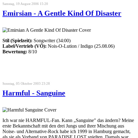
Samstag, 19 August 2006 15:20
Emirsian - A Gentle Kind Of Disaster
Stil (Spielzeit):
Songwriter (34:00)
Label/Vertrieb (VÖ):
Nois-O-Lution / Indigo (25.08.06)
Bewertung:
8/10
Sonntag, 05 Oktober 2003 23:28
Harmful - Sanguine
Ich war nie HARMFUL-Fan. Kann „Sanguine" das ändern? Meine
erste Bekanntschaft mit den drei Jungs und ihrer Mischung aus
Noise- und Alternative-Rock habe ich 1999 in Hamburg gemacht,
als sie als Vorband von PARADISE LOST spielten. Damals war