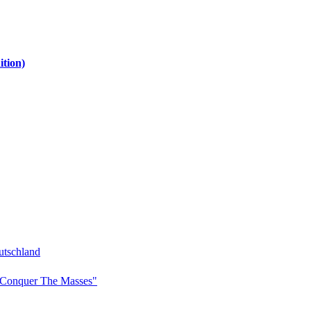
tion)
tschland
Conquer The Masses"