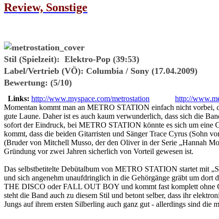
Review, Sonstige
Stil (Spielzeit):
Elektro-Pop (39:53)
Label/Vertrieb (VÖ):
Columbia / Sony (17.04.2009)
Bewertung:
(5/10)
Links:
http://www.myspace.com/metrostation
http://www.m
Momentan kommt man an METRO STATION einfach nicht vorbei, denn Ih
gute Laune. Daher ist es auch kaum verwunderlich, dass sich die Ban
sofort der Eindruck, bei METRO STATION könnte es sich um eine Ca
kommt, dass die beiden Gitarristen und Sänger Trace Cyrus (Sohn 
(Bruder von Mitchell Musso, der den Oliver in der Serie „Hannah Mo
Gründung vor zwei Jahren sicherlich von Vorteil gewesen ist.
Das selbstbetitelte Debütalbum von METRO STATION startet mit „Sev
und sich angenehm unaufdringlich in die Gehörgänge gräbt um dort d
THE DISCO oder FALL OUT BOY und kommt fast komplett ohne Gitarren
steht die Band auch zu diesem Stil und betont selber, dass ihr elektro
Jungs auf ihrem ersten Silberling auch ganz gut - allerdings sind die 