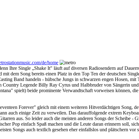
etrostationmusic.com/de/home
re Single „Shake It" läuft auf diversen Radiosendern auf Dauerrotat
d mit dem Song bereits einen Platz in den Top Ten der deutschen Single
sting Band handeln - hübsche Jungs in schwarzen engen Hosen, mit T
von Country Legende Billy Ray Cyrus und Halbbruder von Sängerin u
ntana" spielt) beide prominente Verwandtschaft vorweisen können, die
enteen Forever" gleich mit einem weiteren Hitverdächtigen Song, der
ann auch einige Zeit zu verweilen. Das darauffolgende extrem Keyboar
 aus. So leider auch die meisten anderen Songs der Scheibe - Gitarr
nischer Pop einfach Spaß machen und die Leute daran erinnern soll, sich 
meisten Songs auch textlich gesehen eher einfallslos und plätschern vor