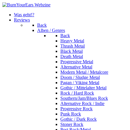
Was geht!?
Reviews
Back
Alben / Genres
Back
Heavy Metal
Thrash Metal
Black Metal
Death Metal
Progressive Metal
Alternative Metal
Modern Metal / Metalcore
Doom / Sludge Metal
Pagan / Viking Metal
Gothic / Mittelalter Metal
Rock / Hard Rock
Southern/Jam/Blues Rock
Alternative Rock / Indie
Progressive Rock
Punk Rock
Gothic / Dark Rock
Stoner Rock
Post Rock/Metal