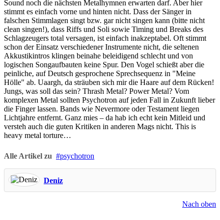
Sound noch die nächsten Metalhymnen erwarten darf. Aber hier
stimmt es einfach vorne und hinten nicht. Dass der Sänger in
falschen Stimmlagen singt bzw. gar nicht singen kann (bitte nicht
clean singen!), dass Riffs und Soli sowie Timing und Breaks des
Schlagzeugers total versagen, ist einfach inakzeptabel. Oft stimmt
schon der Einsatz verschiedener Instrumente nicht, die seltenen
Akkustikintros klingen beinahe beleidigend schlecht und von
logischen Songaufbauten keine Spur. Den Vogel schießt aber die
peinliche, auf Deutsch gesprochene Sprechsequenz in "Meine
Hölle" ab. Uaargh, da sträuben sich mir die Haare auf dem Rücken!
Jungs, was soll das sein? Thrash Metal? Power Metal? Vom
komplexen Metal sollten Psychotron auf jeden Fall in Zukunft lieber
die Finger lassen. Bands wie Nevermore oder Testament liegen
Lichtjahre entfernt. Ganz mies – da hab ich echt kein Mitleid und
versteh auch die guten Kritiken in anderen Mags nicht. This is
heavy metal torture…
Alle Artikel zu
psychotron
Deniz
Nach oben