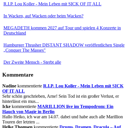
R.I.P. Lou Koller - Mein Leben mit SICK OF IT ALL
In Wacken, auf Wacken oder beim Wacken?
MEGADETH kommen 2027 auf Tour und spielen 4 Konzerte in
Deutschland
Hamburger Thrasher DISTANT SHADOW veröffentlichen Single
„Conquer The Masses"
Der Zweite Mensch - Sterbt alle
Kommentare
Nadine
kommentierte
R.I.P. Lou Koller - Mein Leben mit SICK
OF IT ALL
Sehr schön geschrieben, Arne! Sein Tod ist ein großer Verlust, er
hinterlässt ein mus...
Icke
kommentierte
MARILLION live im Tempodrom: Ein
Hauch von Magie in Berlin
Hallo Heiko, ich war am 14.07. dabei und habe auch alle Marillion
Touren der letzten ...
Helke Thomsen
kommentierte
Drums, Dramen, Dracula – Auf