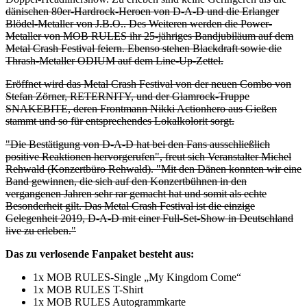
dänischen 80er-Hardrock-Heroen von D-A-D und die Erlanger
Blödel-Metaller von J.B.O.. Des Weiteren werden die Power-
Metaller von MOB RULES ihr 25-jähriges Bandjubiläum auf dem
Metal Crash Festival feiern. Ebenso stehen Blackdraft sowie die
Thrash-Metaller ODIUM auf dem Line-Up-Zettel.
Eröffnet wird das Metal Crash Festival von der neuen Combo von
Stefan Zörner, RETERNITY, und der Glamrock-Truppe
SNAKEBITE, deren Frontmann Nikki Actionhero aus Gießen
stammt und so für entsprechendes Lokalkolorit sorgt.
"Die Bestätigung von D-A-D hat bei den Fans ausschließlich
positive Reaktionen hervorgerufen", freut sich Veranstalter Michel
Rehwald (Konzertbüro Rehwald). "Mit den Dänen konnten wir eine
Band gewinnen, die sich auf den Konzertbühnen in den
vergangenen Jahren sehr rar gemacht hat und somit als echte
Besonderheit gilt. Das Metal Crash Festival ist die einzige
Gelegenheit 2019, D-A-D mit einer Full-Set-Show in Deutschland
live zu erleben."
Das zu verlosende Fanpaket besteht aus:
1x MOB RULES-Single „My Kingdom Come“
1x MOB RULES T-Shirt
1x MOB RULES Autogrammkarte