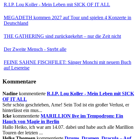
R.I.P. Lou Koller - Mein Leben mit SICK OF IT ALL
MEGADETH kommen 2027 auf Tour und spielen 4 Konzerte in
Deutschland
THE GATHERING sind zurückgekehrt – nur die Zeit nicht
Der Zweite Mensch - Sterbt alle
FEINE SAHNE FISCHFILET: Sänger Monchi mit neuem Buch
auf Lesereise
Kommentare
Nadine
kommentierte
R.I.P. Lou Koller - Mein Leben mit SICK
OF IT ALL
Sehr schön geschrieben, Arne! Sein Tod ist ein großer Verlust, er
hinterlässt ein mus...
Icke
kommentierte
MARILLION live im Tempodrom: Ein
Hauch von Magie in Berlin
Hallo Heiko, ich war am 14.07. dabei und habe auch alle Marillion
Touren der letzten ...
Helke Thomsen
kommentierte
Drums, Dramen, Dracula – Auf