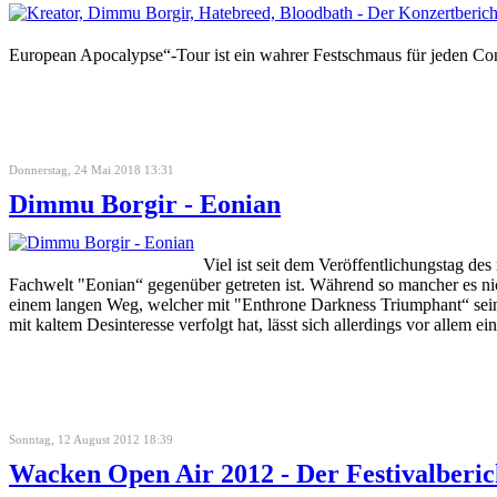
European Apocalypse“-Tour ist ein wahrer Festschmaus für jeden Con
Donnerstag, 24 Mai 2018 13:31
Dimmu Borgir - Eonian
Viel ist seit dem Veröffentlichungsta
Fachwelt "Eonian“ gegenüber getreten ist. Während so mancher es n
einem langen Weg, welcher mit "Enthrone Darkness Triumphant“ seine
mit kaltem Desinteresse verfolgt hat, lässt sich allerdings vor allem ei
Sonntag, 12 August 2012 18:39
Wacken Open Air 2012 - Der Festivalberic