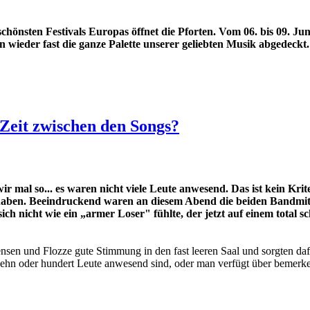
schönsten Festivals Europas öffnet die Pforten. Vom 06. bis 09. J
 wieder fast die ganze Palette unserer geliebten Musik abgedeckt.
e Zeit zwischen den Songs?
al so... es waren nicht viele Leute anwesend. Das ist kein Krite
haben. Beeindruckend waren an diesem Abend die beiden Bandmitgl
 nicht wie ein „armer Loser" fühlte, der jetzt auf einem total sc
sen und Flozze gute Stimmung in den fast leeren Saal und sorgten dafür
ehn oder hundert Leute anwesend sind, oder man verfügt über bemerkens