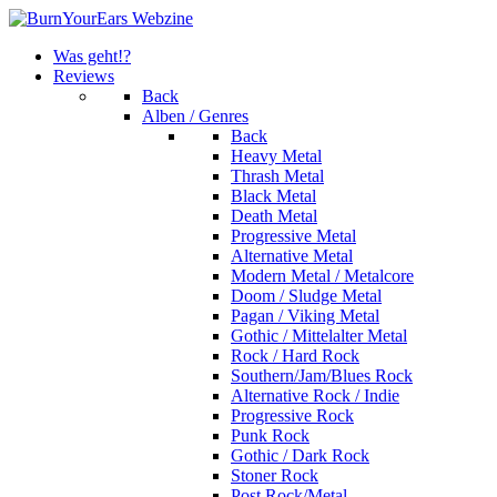
Was geht!?
Reviews
Back
Alben / Genres
Back
Heavy Metal
Thrash Metal
Black Metal
Death Metal
Progressive Metal
Alternative Metal
Modern Metal / Metalcore
Doom / Sludge Metal
Pagan / Viking Metal
Gothic / Mittelalter Metal
Rock / Hard Rock
Southern/Jam/Blues Rock
Alternative Rock / Indie
Progressive Rock
Punk Rock
Gothic / Dark Rock
Stoner Rock
Post Rock/Metal