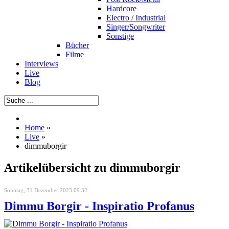
Hardcore
Electro / Industrial
Singer/Songwriter
Sonstige
Bücher
Filme
Interviews
Live
Blog
Home
»
Live
»
dimmuborgir
Artikelübersicht zu dimmuborgir
Sonntag, 31 Dezember 2023 09:32
Dimmu Borgir - Inspiratio Profanus