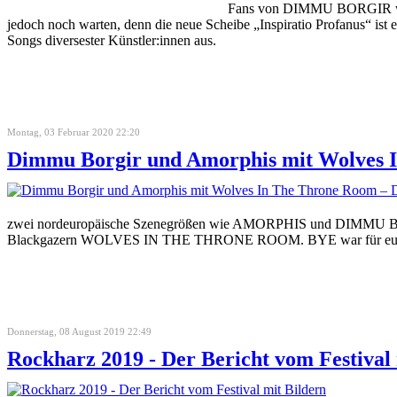
Fans von DIMMU BORGIR werd
jedoch noch warten, denn die neue Scheibe „Inspiratio Profanus
Songs diversester Künstler:innen aus.
Montag, 03 Februar 2020 22:20
Dimmu Borgir und Amorphis mit Wolves 
zwei nordeuropäische Szenegrößen wie AMORPHIS und DIMMU BORG
Blackgazern WOLVES IN THE THRONE ROOM. BYE war für euch vor
Donnerstag, 08 August 2019 22:49
Rockharz 2019 - Der Bericht vom Festival 