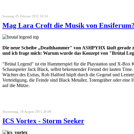
Sonntag, 05 Februar 2012 10:34
Mag Lara Croft die Musik von Ensiferum
Die neue Scheibe „Deathhammer" von ASHPYHX läuft gerade zur
und ich frage mich: Warum wurde das Konzept von "Brütal Legen
"Brütal Legend" ist ein Hammerspiel für die Playstation und X-Box K
Schauspieler Jack Black, selbst bekennender Freund der lauten Töne.
Wächter des Extras, Rob Halford hüpft durch die Gegend und Lemmy Ki
Verteidigung, die Feinde sind Black Metaller, Totengräber oder eine
auf die Mütze.
Donnerstag, 18 August 2011 20:09
ICS Vortex - Storm Seeker