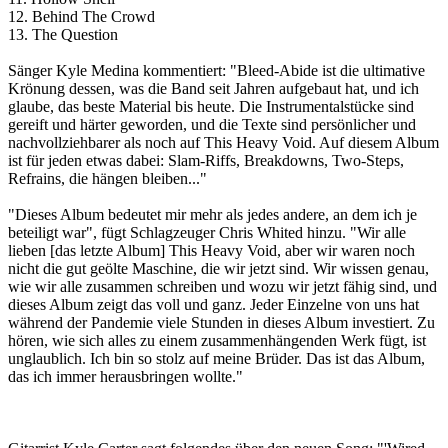
12. Behind The Crowd
13. The Question
Sänger Kyle Medina kommentiert: "Bleed-Abide ist die ultimative
Krönung dessen, was die Band seit Jahren aufgebaut hat, und ich
glaube, das beste Material bis heute. Die Instrumentalstücke sind
gereift und härter geworden, und die Texte sind persönlicher und
nachvollziehbarer als noch auf This Heavy Void. Auf diesem Album
ist für jeden etwas dabei: Slam-Riffs, Breakdowns, Two-Steps,
Refrains, die hängen bleiben..."
"Dieses Album bedeutet mir mehr als jedes andere, an dem ich je
beteiligt war", fügt Schlagzeuger Chris Whited hinzu. "Wir alle
lieben [das letzte Album] This Heavy Void, aber wir waren noch
nicht die gut geölte Maschine, die wir jetzt sind. Wir wissen genau,
wie wir alle zusammen schreiben und wozu wir jetzt fähig sind, und
dieses Album zeigt das voll und ganz. Jeder Einzelne von uns hat
während der Pandemie viele Stunden in dieses Album investiert. Zu
hören, wie sich alles zu einem zusammenhängenden Werk fügt, ist
unglaublich. Ich bin so stolz auf meine Brüder. Das ist das Album,
das ich immer herausbringen wollte."