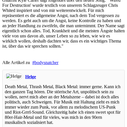
Gitarrist Kyle Carter sagt folgendes über den neuen Song: "'Wired
For Destruction' wurde textlich von unserem Schlagzeuger Chris
Whited inspiriert und von mir weiterentwickelt. Für mich
repräsentiert es die allgemeine Angst, nach dem Tod vergessen zu
werden. Es geht auch um die Angst, keine Kontrolle zu haben und
an jeder Handlung zu zweifeln, die man unternimmt. Der Name sagt
eigentlich schon alles. Tod, Krankheit und die meisten Ängste halten
viele von uns davon ab, unser Leben so zu leben, wie wir es
wirklich wollen, deshalb dachten wir, dass es ein wichtiges Thema
ist, über das wir sprechen sollten."
Alle Artikel zu
bodysnatcher
Helge
Death Metal, Thrash Metal, Black Metal: immer gerne. Kann ich
den ganzen Tag hören. Die störrische Art, unpolitisch sein zu
wollen, nervt mich aber an der Metalszene – dabei ist doch alles
politisch, auch Schweigen. Für Musik mit Haltung zieht es mich
immer wieder zum Punk, vor allem zu melodischem US-Punk
und Riot-Grrrl-Sound. Gleichzeitig habe ich einen sweet spot für
80er-Hair-Metal und für vieles, was mich in den 90ern
musikalisch sozialisiert hat.