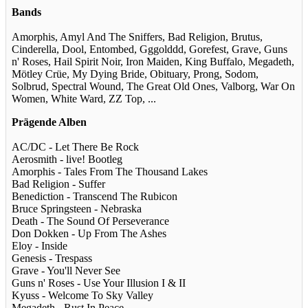
Bands
Amorphis, Amyl And The Sniffers, Bad Religion, Brutus,
Cinderella, Dool, Entombed, Gggolddd, Gorefest, Grave, Guns
n' Roses, Hail Spirit Noir, Iron Maiden, King Buffalo, Megadeth,
Mötley Crüe, My Dying Bride, Obituary, Prong, Sodom,
Solbrud, Spectral Wound, The Great Old Ones, Valborg, War On
Women, White Ward, ZZ Top, ...
Prägende Alben
AC/DC - Let There Be Rock
Aerosmith - live! Bootleg
Amorphis - Tales From The Thousand Lakes
Bad Religion - Suffer
Benediction - Transcend The Rubicon
Bruce Springsteen - Nebraska
Death - The Sound Of Perseverance
Don Dokken - Up From The Ashes
Eloy - Inside
Genesis - Trespass
Grave - You'll Never See
Guns n' Roses - Use Your Illusion I & II
Kyuss - Welcome To Sky Valley
Megadeth - Rust In Peace