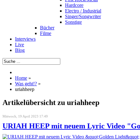
Hardcore
Electro / Industrial
Singer/Songwriter
Sonstige
Bücher
Filme
Interviews
Live
Blog
Home
»
Was geht!?
»
uriahheep
Artikelübersicht zu uriahheep
Mittwoch, 19 April 2023 17:49
URIAH HEEP mit neuem Lyric Video "Go