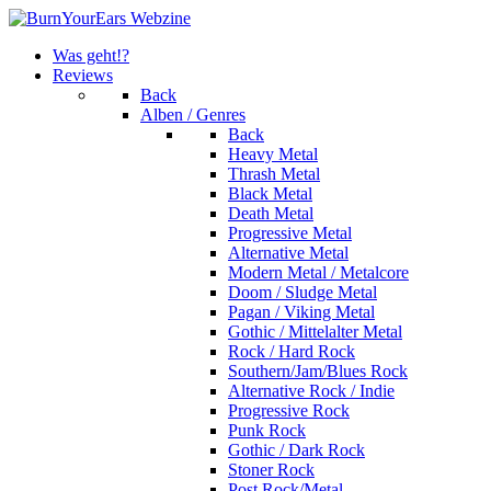
Was geht!?
Reviews
Back
Alben / Genres
Back
Heavy Metal
Thrash Metal
Black Metal
Death Metal
Progressive Metal
Alternative Metal
Modern Metal / Metalcore
Doom / Sludge Metal
Pagan / Viking Metal
Gothic / Mittelalter Metal
Rock / Hard Rock
Southern/Jam/Blues Rock
Alternative Rock / Indie
Progressive Rock
Punk Rock
Gothic / Dark Rock
Stoner Rock
Post Rock/Metal