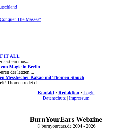
tschland
Conquer The Masses"
 OF IT ALL
rlässt ein mus...
on Magie in Berlin
ren der letzten ...
nen Messbecher Kakao mit Thomen Stauch
it! Thomen redet ei...
Kontakt
•
Redaktion
•
Login
Datenschutz
|
Impressum
BurnYourEars Webzine
© burnyourears.de 2004 - 2026