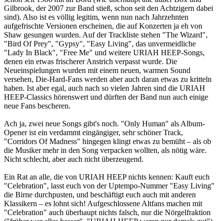
Gilbrook, der 2007 zur Band stieß, schon seit den Achtzigern dabei
sind). Also ist es völlig legitim, wenn nun nach Jahrzehnten
aufgefrischte Versionen erscheinen, die auf Konzerten ja eh von
Shaw gesungen wurden. Auf der Trackliste stehen "The Wizard",
"Bird Of Prey", "Gypsy", "Easy Living", das unvermeidliche
"Lady In Black", "Free Me" und weitere URIAH HEEP-Songs,
denen ein etwas frischerer Anstrich verpasst wurde. Die
Neueinspielungen wurden mit einem neuen, warmen Sound
versehen, Die-Hard-Fans werden aber auch daran etwas zu kritteln
haben. Ist aber egal, auch nach so vielen Jahren sind die URIAH
HEEP-Classics hörenswert und dürften der Band nun auch einige
neue Fans bescheren.
Ach ja, zwei neue Songs gibt's noch. "Only Human" als Album-
Opener ist ein verdammt eingängiger, sehr schöner Track,
"Corridors Of Madness" hingegen klingt etwas zu bemüht – als ob
die Musiker mehr in den Song verpacken wollten, als nötig wäre.
Nicht schlecht, aber auch nicht überzeugend.
Ein Rat an alle, die von URIAH HEEP nichts kennen: Kauft euch
"Celebration", lasst euch von der Uptempo-Nummer "Easy Living"
die Birne durchpusten, und beschäftigt euch auch mit anderen
Klassikern – es lohnt sich! Aufgeschlossene Altfans machen mit
"Celebration" auch überhaupt nichts falsch, nur die Nörgelfraktion