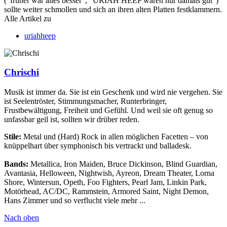
("früher war alles besser", "URIAH HEEP waren nur damals gut")
sollte weiter schmollen und sich an ihren alten Platten festklammern.
Alle Artikel zu
uriahheep
Chrischi
Musik ist immer da. Sie ist ein Geschenk und wird nie vergehen. Sie
ist Seelentröster, Stimmungsmacher, Runterbringer,
Frustbewältigung, Freiheit und Gefühl. Und weil sie oft genug so
unfassbar geil ist, sollten wir drüber reden.
Stile:
Metal und (Hard) Rock in allen möglichen Facetten – von
knüppelhart über symphonisch bis vertrackt und balladesk.
Bands:
Metallica, Iron Maiden, Bruce Dickinson, Blind Guardian,
Avantasia, Helloween, Nightwish, Ayreon, Dream Theater, Lorna
Shore, Wintersun, Opeth, Foo Fighters, Pearl Jam, Linkin Park,
Motörhead, AC/DC, Rammstein, Armored Saint, Night Demon,
Hans Zimmer und so verflucht viele mehr ...
Nach oben