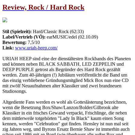
Review, Rock / Hard Rock
Stil (Spielzeit):
Hard/Classic Rock (62:33)
Label/Vertrieb (VÖ):
earMUSIC/edel (02.10.09)
Bewertung:
7,5/10
Link:
www.uriah-heep.com/
URIAH HEEP sind eine der dienstältesten Rockbands des Planeten
und können neben BLACK SABBATH, LED ZEPPELIN und
DEEP PURPLE getrost als Begründer des Hard Rock gezählt
werden. Zum 40-jährigen (!) Jubiläum veröffentlicht die Band um
das einzig verbliebene Gründungsmitglied Mick Box nun eine CD
mit zwölf Neuaufnahmen alter Klassiker und zwei brandneuen
Studiosongs.
Altgediente Fans werden es wohl als Gotteslästerung bezeichnen,
wenn die Besetzung Box/Shaw/Lanzon/Bolder/Gilbrook alte
Klassiker in ein frisches Gewand verpackt, Frischlinge, die neben
dem mittlerweile totgehörten "Lady In Black" kaum einen Song
kennen, werden "Celebration" gut finden. Hensley ist nun mal seit
zig Jahren weg, und Byrons Ersatz Bernie Shaw ist immerhin auch
schon seit 1986 mit an Bord (wie überhaupt alle außer Box und