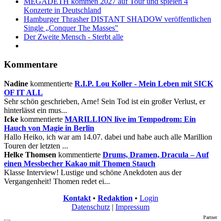
MEGADETH kommen 2027 auf Tour und spielen 4
Konzerte in Deutschland
Hamburger Thrasher DISTANT SHADOW veröffentlichen
Single „Conquer The Masses"
Der Zweite Mensch - Sterbt alle
Kommentare
Nadine
kommentierte
R.I.P. Lou Koller - Mein Leben mit SICK
OF IT ALL
Sehr schön geschrieben, Arne! Sein Tod ist ein großer Verlust, er
hinterlässt ein mus...
Icke
kommentierte
MARILLION live im Tempodrom: Ein
Hauch von Magie in Berlin
Hallo Heiko, ich war am 14.07. dabei und habe auch alle Marillion
Touren der letzten ...
Helke Thomsen
kommentierte
Drums, Dramen, Dracula – Auf
einen Messbecher Kakao mit Thomen Stauch
Klasse Interview! Lustige und schöne Anekdoten aus der
Vergangenheit! Thomen redet ei...
Kontakt
•
Redaktion
•
Login
Datenschutz
|
Impressum
Partner