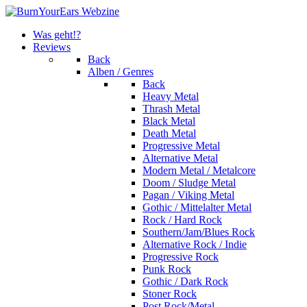
Was geht!?
Reviews
Back
Alben / Genres
Back
Heavy Metal
Thrash Metal
Black Metal
Death Metal
Progressive Metal
Alternative Metal
Modern Metal / Metalcore
Doom / Sludge Metal
Pagan / Viking Metal
Gothic / Mittelalter Metal
Rock / Hard Rock
Southern/Jam/Blues Rock
Alternative Rock / Indie
Progressive Rock
Punk Rock
Gothic / Dark Rock
Stoner Rock
Post Rock/Metal