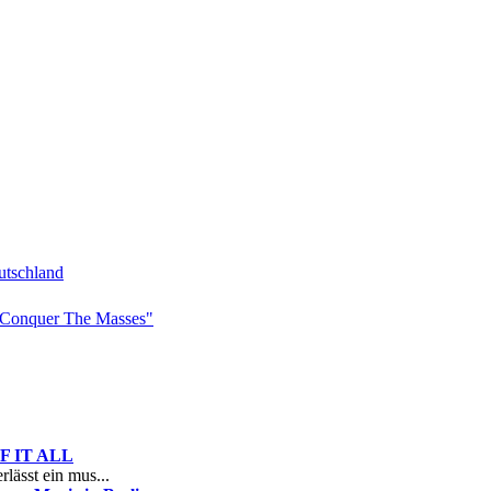
tschland
Conquer The Masses"
 OF IT ALL
rlässt ein mus...