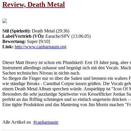
Review, Death Metal
Stil (Spielzeit):
Death Metal (29:36)
Label/Vertrieb (VÖ):
Earache/SPV (13.06.05)
Bewertung:
Super [9/10]
Link:
http://www.capharnaum.org
Dieser Matt Heavy ist schon ein Pfundskerl: Erst 19 Jahre jung, abe
Instrument allerdings zuhause und begnügt sich mit den Vocals. Mac
Sachen technisches Niveau in nichts nach.
So fliegen die Finger nur so über die Saiten und brennen ein wahres 
wie ständige Breaks - Cannibal Corpse lassen grüßen. Die Vocals ge
einem Death Metal Album sprechen würde. Anspieltipp ist "Icon Of M
Besonders die sehr jazzlastige Spielweise von Kesselflicker Jordan Su
perfekt an das Riffing schmiegen und so einfach ungemein drücken - 
Eine tighte Produktion und das Mastering von Jim Morris machen "F
Alle Artikel zu
capharnaum