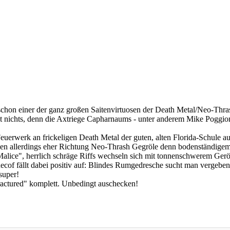
r schon einer der ganz großen Saitenvirtuosen der Death Metal/Neo-Thr
ht nichts, denn die Axtriege Capharnaums - unter anderem Mike Poggio
Feuerwerk an frickeligen Death Metal der guten, alten Florida-Schule 
hen allerdings eher Richtung Neo-Thrash Gegröle denn bodenständigem
alice", herrlich schräge Riffs wechseln sich mit tonnenschwerem Gerö
ecof fällt dabei positiv auf: Blindes Rumgedresche sucht man vergebens
super!
ractured" komplett. Unbedingt auschecken!