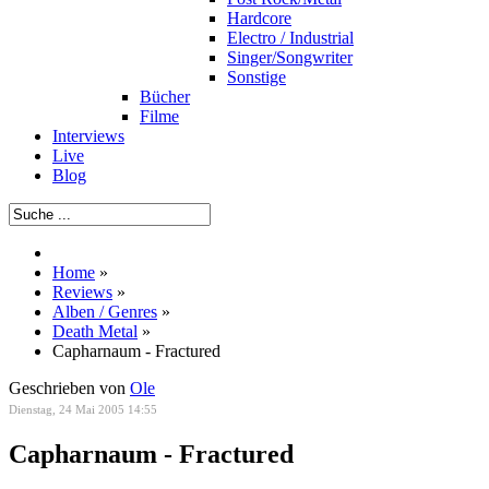
Hardcore
Electro / Industrial
Singer/Songwriter
Sonstige
Bücher
Filme
Interviews
Live
Blog
Home
»
Reviews
»
Alben / Genres
»
Death Metal
»
Capharnaum - Fractured
Geschrieben von
Ole
Dienstag, 24 Mai 2005 14:55
Capharnaum - Fractured