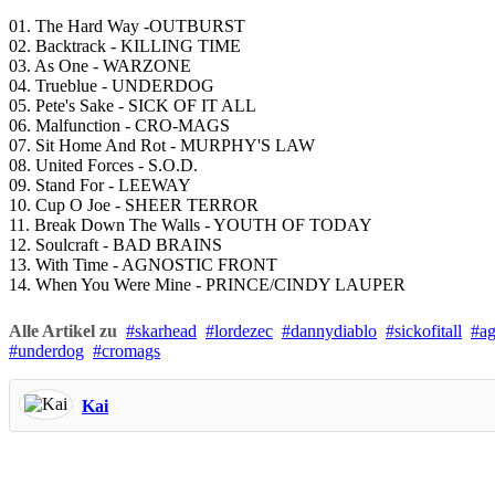
01. The Hard Way -OUTBURST
02. Backtrack - KILLING TIME
03. As One - WARZONE
04. Trueblue - UNDERDOG
05. Pete's Sake - SICK OF IT ALL
06. Malfunction - CRO-MAGS
07. Sit Home And Rot - MURPHY'S LAW
08. United Forces - S.O.D.
09. Stand For - LEEWAY
10. Cup O Joe - SHEER TERROR
11. Break Down The Walls - YOUTH OF TODAY
12. Soulcraft - BAD BRAINS
13. With Time - AGNOSTIC FRONT
14. When You Were Mine - PRINCE/CINDY LAUPER
Alle Artikel zu
skarhead
lordezec
dannydiablo
sickofitall
ag
underdog
cromags
Kai