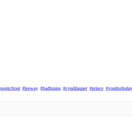
nosticfront
leeway
badbrains
cyndilauper
prince
youthoftoda