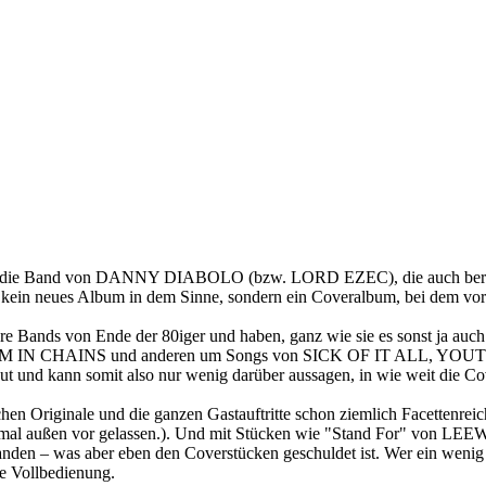
m die Band von DANNY DIABOLO (bzw. LORD EZEC), die auch bereits 
aber kein neues Album in dem Sinne, sondern ein Coveralbum, bei de
nds von Ende der 80iger und haben, ganz wie sie es sonst ja auch g
 IN CHAINS und anderen um Songs von SICK OF IT ALL, YO
aut und kann somit also nur wenig darüber aussagen, in wie weit die Co
dlichen Originale und die ganzen Gastauftritte schon ziemlich Facettenr
 außen vor gelassen.). Und mit Stücken wie "Stand For" von LEEWAY
anden – was aber eben den Coverstücken geschuldet ist. Wer ein weni
e Vollbedienung.