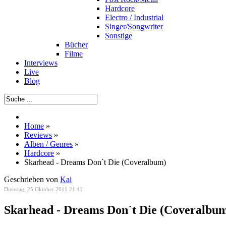
Hardcore
Electro / Industrial
Singer/Songwriter
Sonstige
Bücher
Filme
Interviews
Live
Blog
Home
»
Reviews
»
Alben / Genres
»
Hardcore
»
Skarhead - Dreams Don`t Die (Coveralbum)
Geschrieben von
Kai
Dienstag, 25 Oktober 2011 21:41
Skarhead - Dreams Don`t Die (Coveralbu