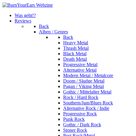
Was geht!?
Reviews
Back
Alben / Genres
Back
Heavy Metal
Thrash Metal
Black Metal
Death Metal
Progressive Metal
Alternative Metal
Modern Metal / Metalcore
Doom / Sludge Metal
Pagan / Viking Metal
Gothic / Mittelalter Metal
Rock / Hard Rock
Southern/Jam/Blues Rock
Alternative Rock / Indie
Progressive Rock
Punk Rock
Gothic / Dark Rock
Stoner Rock
Post Rock/Metal