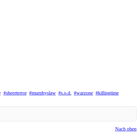
y
sheerterror
murphyslaw
s.o.d.
warzone
killingtime
Nach oben