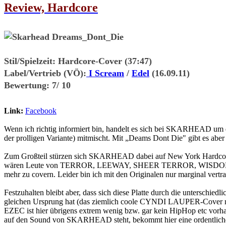
Review, Hardcore
Stil/Spielzeit:
Hardcore-Cover (37:47)
Label/Vertrieb (VÖ):
I Scream
/
Edel
(16.09.11)
Bewertung:
7/ 10
Link:
Facebook
Wenn ich richtig informiert bin, handelt es sich bei SKARHEAD u
der prolligen Variante) mitmischt. Mit „Deams Dont Die" gibt es 
Zum Großteil stürzen sich SKARHEAD dabei auf New York Hardcore Ba
wären Leute von TERROR, LEEWAY, SHEER TERROR, WISDOM
mehr zu covern. Leider bin ich mit den Originalen nur marginal vertr
Festzuhalten bleibt aber, dass sich diese Platte durch die unterschie
gleichen Ursprung hat (das ziemlich coole CYNDI LAUPER-Cover mal
EZEC ist hier übrigens extrem wenig bzw. gar kein HipHop etc vorh
auf den Sound von SKARHEAD steht, bekommt hier eine ordentlich