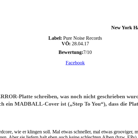
New York H
Label:
Pure Noise Records
VÖ:
28.04.17
Bewertung:
7/10
Facebook
 TERROR-Platte schreiben, was noch nicht geschrieben w
h ein MADBALL-Cover ist („Step To You“), dass die Platt
e er klingen soll. Mal etwas schneller, mal etwas grooviger, mal e
gen. Aber sie liefern halt eben auch keine schlechten Alben (bzw. EPs)