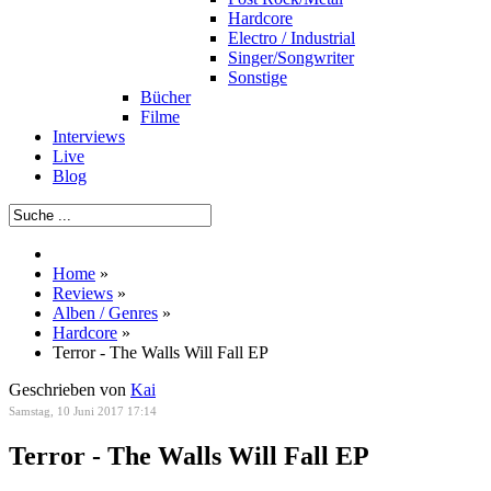
Hardcore
Electro / Industrial
Singer/Songwriter
Sonstige
Bücher
Filme
Interviews
Live
Blog
Home
»
Reviews
»
Alben / Genres
»
Hardcore
»
Terror - The Walls Will Fall EP
Geschrieben von
Kai
Samstag, 10 Juni 2017 17:14
Terror - The Walls Will Fall EP