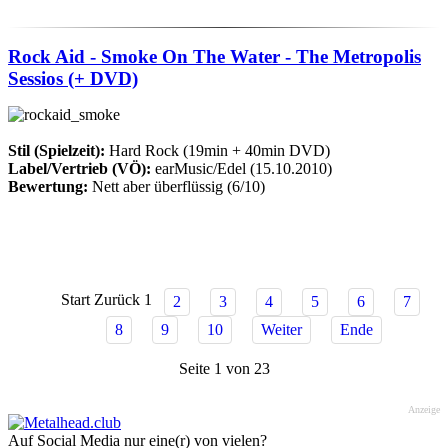
Rock Aid - Smoke On The Water - The Metropolis
Sessios (+ DVD)
Stil (Spielzeit):
Hard Rock (19min + 40min DVD)
Label/Vertrieb (VÖ):
earMusic/Edel (15.10.2010)
Bewertung:
Nett aber überflüssig (6/10)
Start
Zurück
1
2
3
4
5
6
7
8
9
10
Weiter
Ende
Seite 1 von 23
Anzeige
Auf Social Media nur eine(r) von vielen?