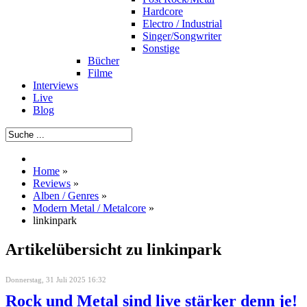
Hardcore
Electro / Industrial
Singer/Songwriter
Sonstige
Bücher
Filme
Interviews
Live
Blog
Home
»
Reviews
»
Alben / Genres
»
Modern Metal / Metalcore
»
linkinpark
Artikelübersicht zu linkinpark
Donnerstag, 31 Juli 2025 16:32
Rock und Metal sind live stärker denn je!