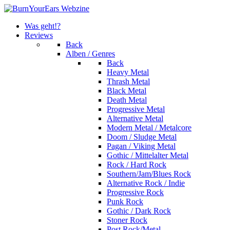
Was geht!?
Reviews
Back
Alben / Genres
Back
Heavy Metal
Thrash Metal
Black Metal
Death Metal
Progressive Metal
Alternative Metal
Modern Metal / Metalcore
Doom / Sludge Metal
Pagan / Viking Metal
Gothic / Mittelalter Metal
Rock / Hard Rock
Southern/Jam/Blues Rock
Alternative Rock / Indie
Progressive Rock
Punk Rock
Gothic / Dark Rock
Stoner Rock
Post Rock/Metal