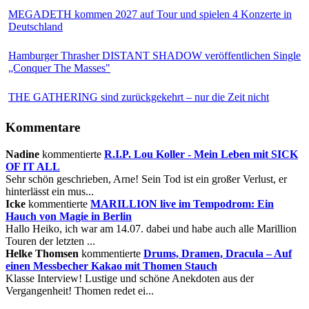
MEGADETH kommen 2027 auf Tour und spielen 4 Konzerte in
Deutschland
Hamburger Thrasher DISTANT SHADOW veröffentlichen Single
„Conquer The Masses"
THE GATHERING sind zurückgekehrt – nur die Zeit nicht
Kommentare
Nadine
kommentierte
R.I.P. Lou Koller - Mein Leben mit SICK
OF IT ALL
Sehr schön geschrieben, Arne! Sein Tod ist ein großer Verlust, er
hinterlässt ein mus...
Icke
kommentierte
MARILLION live im Tempodrom: Ein
Hauch von Magie in Berlin
Hallo Heiko, ich war am 14.07. dabei und habe auch alle Marillion
Touren der letzten ...
Helke Thomsen
kommentierte
Drums, Dramen, Dracula – Auf
einen Messbecher Kakao mit Thomen Stauch
Klasse Interview! Lustige und schöne Anekdoten aus der
Vergangenheit! Thomen redet ei...