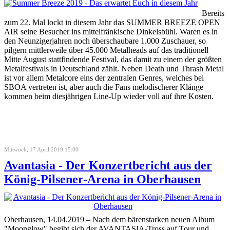
Bereits
zum 22. Mal lockt in diesem Jahr das SUMMER BREEZE OPEN
AIR seine Besucher ins mittelfränkische Dinkelsbühl. Waren es in
den Neunzigerjahren noch überschaubare 1.000 Zuschauer, so
pilgern mittlerweile über 45.000 Metalheads auf das traditionell
Mitte August stattfindende Festival, das damit zu einem der größten
Metalfestivals in Deutschland zählt. Neben Death und Thrash Metal
ist vor allem Metalcore eins der zentralen Genres, welches bei
SBOA vertreten ist, aber auch die Fans melodischerer Klänge
kommen beim diesjährigen Line-Up wieder voll auf ihre Kosten.
Mittwoch, 17 April 2019 15:00
Avantasia - Der Konzertbericht aus der
König-Pilsener-Arena in Oberhausen
Oberhausen, 14.04.2019 – Nach dem bärenstarken neuen Album
"Moonglow" begibt sich der AVANTASIA-Tross auf Tour und