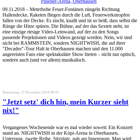
09.11.2018 – Meterhohe Feuer-Fontänen züngeln Richtung
Hallendecke, Raketen fliegen durch die Luft, Feuerwerkstropfen
fallen von der Decke. Es zischt, knallt und ist so heiß, dass selbst die
Ränge die Hitze spüren. Die Bühne, auf der das Sextett steht, ist
eine einzige riesige Video-Leinwand, auf der zu den Songs
passende Projektionen und Videos gezeigt werden. Nein, wir sind
nicht bei RAMMSTEIN, sondern NIGHTWISH, die auf ihrer
"Decades"-Tour Halt in Oberhausen machen und den 11.000
angereisten Fans eine spektakuläre Show bieten – nicht nur optisch,
sondern auch (und vor allem) musikalisch.
Donnerstag, 15 November 2018 09:43
"Jetzt setz' dich hin, mein Kurzer sieht
nix!"
Vergangenes Wochenende war es mal wieder soweit: Ein Konzert
stand an. NIGHTWISH in der Köpi-Arena in Oberhausen,
Unterrang, zweite Reihe. Sitzplatz, nah am Innenraum. Man wird