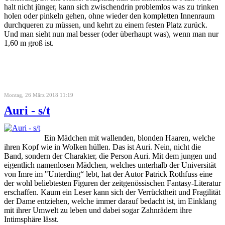
halt nicht jünger, kann sich zwischendrin problemlos was zu trinken
holen oder pinkeln gehen, ohne wieder den kompletten Innenraum
durchqueren zu müssen, und kehrt zu einem festen Platz zurück.
Und man sieht nun mal besser (oder überhaupt was), wenn man nur
1,60 m groß ist.
Montag, 26 März 2018 11:19
Auri - s/t
Ein Mädchen mit wallenden, blonden Haaren, welche
ihren Kopf wie in Wolken hüllen. Das ist Auri. Nein, nicht die
Band, sondern der Charakter, die Person Auri. Mit dem jungen und
eigentlich namenlosen Mädchen, welches unterhalb der Universität
von Imre im "Unterding“ lebt, hat der Autor Patrick Rothfuss eine
der wohl beliebtesten Figuren der zeitgenössischen Fantasy-Literatur
erschaffen. Kaum ein Leser kann sich der Verrücktheit und Fragilität
der Dame entziehen, welche immer darauf bedacht ist, im Einklang
mit ihrer Umwelt zu leben und dabei sogar Zahnrädern ihre
Intimsphäre lässt.