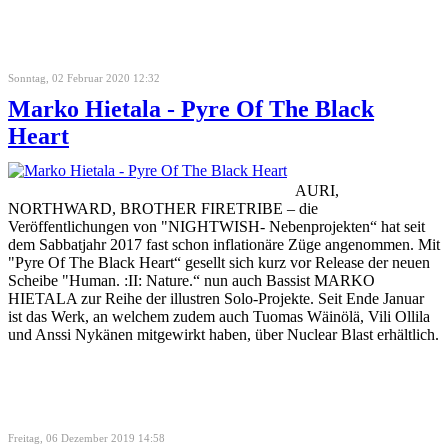
Sonntag, 02 Februar 2020 12:32
Marko Hietala - Pyre Of The Black
Heart
AURI,
NORTHWARD, BROTHER FIRETRIBE – die
Veröffentlichungen von "NIGHTWISH- Nebenprojekten“ hat seit
dem Sabbatjahr 2017 fast schon inflationäre Züge angenommen. Mit
"Pyre Of The Black Heart“ gesellt sich kurz vor Release der neuen
Scheibe "Human. :II: Nature.“ nun auch Bassist MARKO
HIETALA zur Reihe der illustren Solo-Projekte. Seit Ende Januar
ist das Werk, an welchem zudem auch Tuomas Wäinölä, Vili Ollila
und Anssi Nykänen mitgewirkt haben, über Nuclear Blast erhältlich.
Freitag, 06 Dezember 2019 14:58