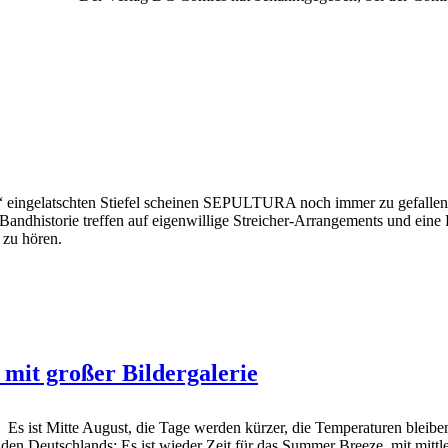
 eingelatschten Stiefel scheinen SEPULTURA noch immer zu gefallen
 Bandhistorie treffen auf eigenwillige Streicher-Arrangements und e
 zu hören.
 mit großer Bildergalerie
Es ist Mitte August, die Tage werden kürzer, die Temperaturen bleibe
üden Deutschlands: Es ist wieder Zeit für das Summer Breeze, mit mit