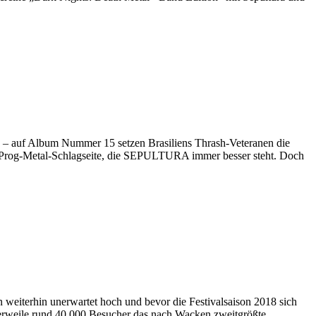
 – auf Album Nummer 15 setzen Brasiliens Thrash-Veteranen die
ine Prog-Metal-Schlagseite, die SEPULTURA immer besser steht. Doch
n weiterhin unerwartet hoch und bevor die Festivalsaison 2018 sich
tlerweile rund 40.000 Besucher das nach Wacken zweitgrößte