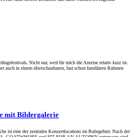
sfestivals. Nicht nur, weil für mich die Anreise relativ kurz ist.
auer auch in einem überschaubaren, fast schon familiären Rahmen
 mit Bildergalerie
e ist eine der zentralen Konzertlocations im Ruhrgebiet. Nach der
BSCURA, GOATWHORE und FIT FOR AN AUTOPSY unterwegs sind,