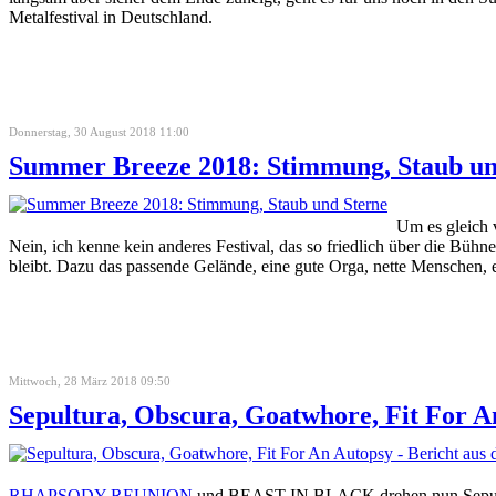
Metalfestival in Deutschland.
Donnerstag, 30 August 2018 11:00
Summer Breeze 2018: Stimmung, Staub un
Um es gleich v
Nein, ich kenne kein anderes Festival, das so friedlich über die Bü
bleibt. Dazu das passende Gelände, eine gute Orga, nette Menschen, e
Mittwoch, 28 März 2018 09:50
Sepultura, Obscura, Goatwhore, Fit For A
RHAPSODY REUNION
und BEAST IN BLACK drehen nun Sepul