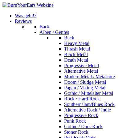
Was geht!?
Reviews
Back
Alben / Genres
Back
Heavy Metal
Thrash Metal
Black Metal
Death Metal
Progressive Metal
Alternative Metal
Modern Metal / Metalcore
Doom / Sludge Metal
Pagan / Viking Metal
Gothic / Mittelalter Metal
Rock / Hard Rock
Southern/Jam/Blues Rock
Alternative Rock / Indie
Progressive Rock
Punk Rock
Gothic / Dark Rock
Stoner Rock
Post Rock/Metal