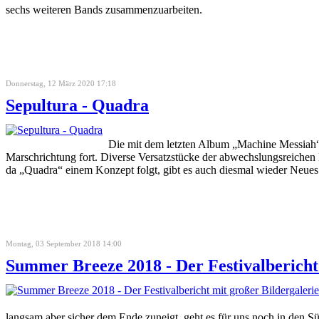
sechs weiteren Bands zusammenzuarbeiten.
Donnerstag, 12 März 2020 17:18
Sepultura - Quadra
Die mit dem letzten Album „Machine Messiah“
Marschrichtung fort. Diverse Versatzstücke der abwechslungsreichen
da „Quadra“ einem Konzept folgt, gibt es auch diesmal wieder Neues
Montag, 03 September 2018 14:00
Summer Breeze 2018 - Der Festivalbericht
langsam aber sicher dem Ende zuneigt, geht es für uns noch in den S