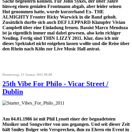
Sache begeistern können. Für John Sykes, der über Jahre
hinweg einen genialen Frontmann abgab, aber leider seinen
Hut genommen hatte, wurde kurzerhand Ex- THE
ALMIGHTY Fronter Ricky Warwick in die Band geholt.
Zusätzlich durfte sich auch DEF LEPPARD Klampfer Vivian
Campbell über eine Einladung freuen. Bassist Marco Mendoza
ist ja eigentlich immer mal dabei gewesen, also kein richiger
Neuling. Fertig sind THIN LIZZY 2011. Klar, dass ich mir
dieses Spektakel nicht entgehen lassen wollte und die Reise über
den Rhein nach Köln zur Live Music Hall antrat.
Donnerstag, 13 Januar 2011 00:00
25th Vibe For Philo - Vicar Street /
Dublin
Am 04.01.1986 ist mit Phil Lynott einer der begnadetsten
Musiker und Songwriter von uns gegangen. Und seit dieser Zeit
hält Smiley Bolger sein Versprechen, ihm zu Ehren ein Event in