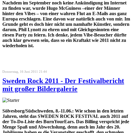
Nachdem im September noch keine Ankündigung im Internet
zu finden war, wurde Hugo McGuiness –einer der Männer
hinter den Vibes – von einer wahren Flut an E-Mails aus ganz
Europa erschlagen. Eine davon war natürlich auch von mir. Im
Grunde geht es doch hier nicht um namhafte Künstler, sondern
darum, Phil Lynott zu ehren und mit Gleichgesinnten eine
riesen Party zu feiern. Ich denke, jedem Vibe-Besucher dürfte
auch klar gewesen sein, dass so ein Kraftakt wie 2011 nicht zu
wiederholen ist.
Donnerstag, 16 Juni 2011 21:44
Sweden Rock 2011 - Der Festivalbericht
mit großer Bildergalerie
Sölvesborg/Südschweden, 8.-11.06.: Wie schon in den letzten
Jahren, steht das SWEDEN ROCK FESTIVAL auch 2011 auf
der To-Do-Liste des BurnYourEars. Das Billing verspricht jede
Menge Spaß und Abwechslung, denn auch im Jahr des 20.
Jubiläums haben es die Veranstalter geschafft, den schmalen