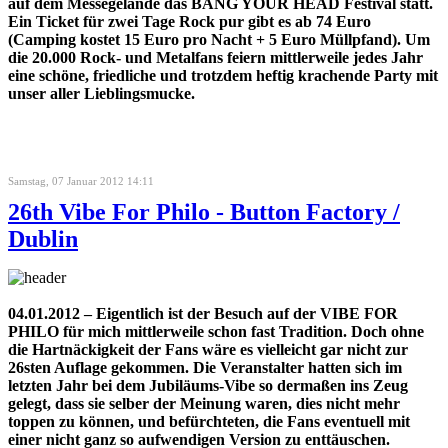
auf dem Messegelände das BANG YOUR HEAD Festival statt.
Ein Ticket für zwei Tage Rock pur gibt es ab 74 Euro
(Camping kostet 15 Euro pro Nacht + 5 Euro Müllpfand). Um
die 20.000 Rock- und Metalfans feiern mittlerweile jedes Jahr
eine schöne, friedliche und trotzdem heftig krachende Party mit
unser aller Lieblingsmucke.
Samstag, 07 Januar 2012 14:11
26th Vibe For Philo - Button Factory /
Dublin
04.01.2012 – Eigentlich ist der Besuch auf der VIBE FOR
PHILO für mich mittlerweile schon fast Tradition. Doch ohne
die Hartnäckigkeit der Fans wäre es vielleicht gar nicht zur
26sten Auflage gekommen. Die Veranstalter hatten sich im
letzten Jahr bei dem Jubiläums-Vibe so dermaßen ins Zeug
gelegt, dass sie selber der Meinung waren, dies nicht mehr
toppen zu können, und befürchteten, die Fans eventuell mit
einer nicht ganz so aufwendigen Version zu enttäuschen.