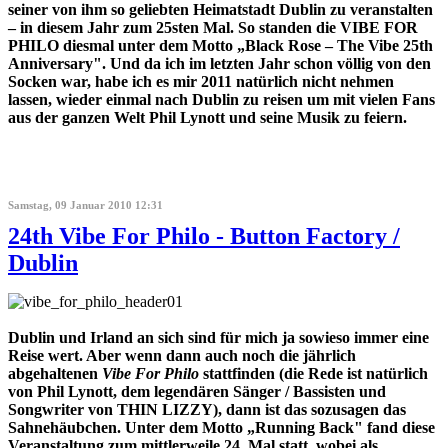
seiner von ihm so geliebten Heimatstadt Dublin zu veranstalten
– in diesem Jahr zum 25sten Mal. So standen die VIBE FOR
PHILO diesmal unter dem Motto „Black Rose – The Vibe 25th
Anniversary". Und da ich im letzten Jahr schon völlig von den
Socken war, habe ich es mir 2011 natürlich nicht nehmen
lassen, wieder einmal nach Dublin zu reisen um mit vielen Fans
aus der ganzen Welt Phil Lynott und seine Musik zu feiern.
Samstag, 09 Januar 2010 12:31
24th Vibe For Philo - Button Factory /
Dublin
Dublin und Irland an sich sind für mich ja sowieso immer eine
Reise wert. Aber wenn dann auch noch die jährlich
abgehaltenen
Vibe For Philo
stattfinden (die Rede ist natürlich
von Phil Lynott, dem legendären Sänger / Bassisten und
Songwriter von THIN LIZZY), dann ist das sozusagen das
Sahnehäubchen. Unter dem Motto „Running Back" fand diese
Veranstaltung zum mittlerweile 24. Mal statt, wobei als