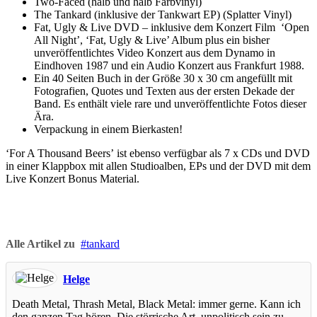
Two-Faced (halb und halb Farbvinyl)
The Tankard (inklusive der Tankwart EP) (Splatter Vinyl)
Fat, Ugly & Live DVD – inklusive dem Konzert Film ‘Open
All Night’, ‘Fat, Ugly & Live’ Album plus ein bisher
unveröffentlichtes Video Konzert aus dem Dynamo in
Eindhoven 1987 und ein Audio Konzert aus Frankfurt 1988.
Ein 40 Seiten Buch in der Größe 30 x 30 cm angefüllt mit
Fotografien, Quotes und Texten aus der ersten Dekade der
Band. Es enthält viele rare und unveröffentlichte Fotos dieser
Ära.
Verpackung in einem Bierkasten!
‘For A Thousand Beers’ ist ebenso verfügbar als 7 x CDs und DVD
in einer Klappbox mit allen Studioalben, EPs und der DVD mit dem
Live Konzert Bonus Material.
Alle Artikel zu
tankard
Helge
Death Metal, Thrash Metal, Black Metal: immer gerne. Kann ich
den ganzen Tag hören. Die störrische Art, unpolitisch sein zu