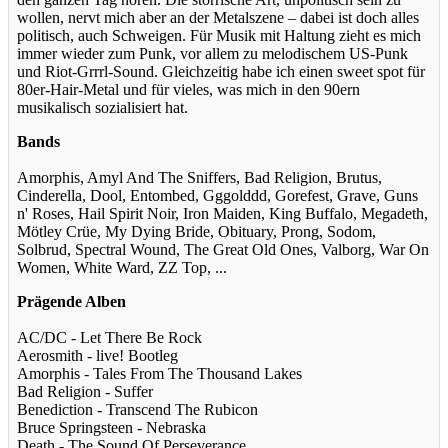
wollen, nervt mich aber an der Metalszene – dabei ist doch alles
politisch, auch Schweigen. Für Musik mit Haltung zieht es mich
immer wieder zum Punk, vor allem zu melodischem US-Punk
und Riot-Grrrl-Sound. Gleichzeitig habe ich einen sweet spot für
80er-Hair-Metal und für vieles, was mich in den 90ern
musikalisch sozialisiert hat.
Bands
Amorphis, Amyl And The Sniffers, Bad Religion, Brutus,
Cinderella, Dool, Entombed, Gggolddd, Gorefest, Grave, Guns
n' Roses, Hail Spirit Noir, Iron Maiden, King Buffalo, Megadeth,
Mötley Crüe, My Dying Bride, Obituary, Prong, Sodom,
Solbrud, Spectral Wound, The Great Old Ones, Valborg, War On
Women, White Ward, ZZ Top, ...
Prägende Alben
AC/DC - Let There Be Rock
Aerosmith - live! Bootleg
Amorphis - Tales From The Thousand Lakes
Bad Religion - Suffer
Benediction - Transcend The Rubicon
Bruce Springsteen - Nebraska
Death - The Sound Of Perseverance