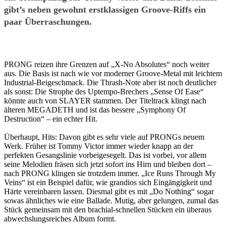
gibt’s neben gewohnt erstklassigen Groove-Riffs ein
paar Überraschungen.
PRONG reizen ihre Grenzen auf „X-No Absolutes“ noch weiter
aus. Die Basis ist nach wie vor moderner Groove-Metal mit leichtem
Industrial-Beigeschmack. Die Thrash-Note aber ist noch deutlicher
als sonst: Die Strophe des Uptempo-Brechers „Sense Of Ease“
könnte auch von SLAYER stammen. Der Titeltrack klingt nach
älteren MEGADETH und ist das bessere „Symphony Of
Destruction“ – ein echter Hit.
Überhaupt, Hits: Davon gibt es sehr viele auf PRONGs neuem
Werk. Früher ist Tommy Victor immer wieder knapp an der
perfekten Gesangslinie vorbeigesegelt. Das ist vorbei, vor allem
seine Melodien fräsen sich jetzt sofort ins Hirn und bleiben dort –
nach PRONG klingen sie trotzdem immer. „Ice Runs Through My
Veins“ ist ein Beispiel dafür, wie grandios sich Eingängigkeit und
Härte vereinbaren lassen. Diesmal gibt es mit „Do Nothing“ sogar
sowas ähnliches wie eine Ballade. Mutig, aber gelungen, zumal das
Stück gemeinsam mit den brachial-schnellen Stücken ein überaus
abwechslungsreiches Album formt.