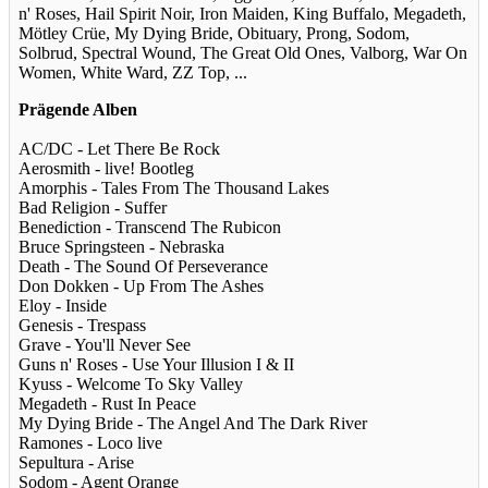
n' Roses, Hail Spirit Noir, Iron Maiden, King Buffalo, Megadeth,
Mötley Crüe, My Dying Bride, Obituary, Prong, Sodom,
Solbrud, Spectral Wound, The Great Old Ones, Valborg, War On
Women, White Ward, ZZ Top, ...
Prägende Alben
AC/DC - Let There Be Rock
Aerosmith - live! Bootleg
Amorphis - Tales From The Thousand Lakes
Bad Religion - Suffer
Benediction - Transcend The Rubicon
Bruce Springsteen - Nebraska
Death - The Sound Of Perseverance
Don Dokken - Up From The Ashes
Eloy - Inside
Genesis - Trespass
Grave - You'll Never See
Guns n' Roses - Use Your Illusion I & II
Kyuss - Welcome To Sky Valley
Megadeth - Rust In Peace
My Dying Bride - The Angel And The Dark River
Ramones - Loco live
Sepultura - Arise
Sodom - Agent Orange