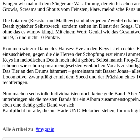
Fangen wir mal mit dem Sänger an: Was Tommy, der ein bisschen aussie
Growls, Screams und Shouts vom Feinsten, klare, melodische Parts un
Die Gitarren (Resistor und Matthew) sind über jeden Zweifel erhaben. 
Death typischer Selbstzweck, sondern stehen im Dienst der Songs. Un
ohne das es wimpy klingt. Mit einem Wort: Genial wie das Gesamtwerk
nur 9, 5 und nicht 10 Punkte.
Kommen wir zur Dame des Hauses: Eve an den Keys ist ein echtes Erl
einzuschieben, gegen die die Herren der Schöpfung erst einmal anmet
Keys im melodischen Death noch nicht gehört. Selbst manch Prog-Tast
schönen wie schön sparsam eingesetzten weiblichen Vocals zuständig 
Das Tier an den Drums hämmert – gemeinsam mit Basser Jonas– alles 
Locomotive. Zwar pflügt er mit dem Speed und der Präzision eines TG
rechtfertigen.
Nun machen sechs tolle Individualisten noch keine geile Band. Aber
unterbringen als die meisten Bands für ein Album zusammenstoppeln
eben eine richtig geile Band vor sich.
Kaufpflicht für alle, die auf Härte UND Melodien stehen; für mich gil
Alle Artikel zu
mygrain