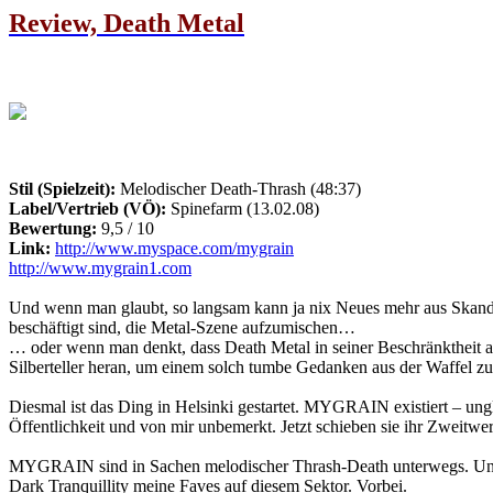
Review, Death Metal
Stil (Spielzeit):
Melodischer Death-Thrash (48:37)
Label/Vertrieb (VÖ):
Spinefarm (13.02.08)
Bewertung:
9,5 / 10
Link:
http://www.myspace.com/mygrain
http://www.mygrain1.com
Und wenn man glaubt, so langsam kann ja nix Neues mehr aus Skandina
beschäftigt sind, die Metal-Szene aufzumischen…
… oder wenn man denkt, dass Death Metal in seiner Beschränktheit aus
Silberteller heran, um einem solch tumbe Gedanken aus der Waffel zu
Diesmal ist das Ding in Helsinki gestartet. MYGRAIN existiert – ungl
Öffentlichkeit und von mir unbemerkt. Jetzt schieben sie ihr Zweitw
MYGRAIN sind in Sachen melodischer Thrash-Death unterwegs. Und sel
Dark Tranquillity meine Faves auf diesem Sektor. Vorbei.