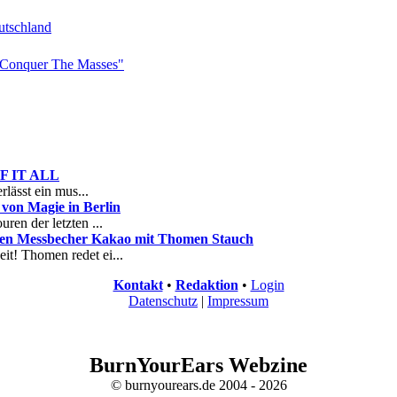
tschland
Conquer The Masses"
 OF IT ALL
rlässt ein mus...
on Magie in Berlin
ren der letzten ...
nen Messbecher Kakao mit Thomen Stauch
it! Thomen redet ei...
Kontakt
•
Redaktion
•
Login
Datenschutz
|
Impressum
BurnYourEars Webzine
© burnyourears.de 2004 - 2026