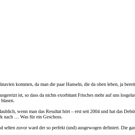
vien kommen, da man die paar Hanseln, die da oben leben, ja bereits 
gereizt ist, so dass da nichts exorbitant Frisches mehr auf uns losge
 blasen.
aublich, wenn man das Resultat hört – erst seit 2004 und hat das Debüt
erk nach … Was für ein Geschoss.
ten zuvor ward der so perfekt (und) ausgewogen definiert. Die ganze 