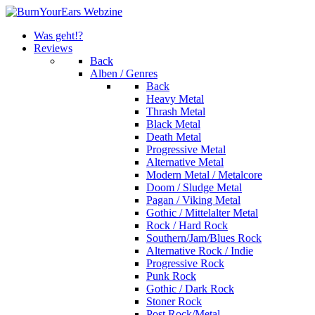
Was geht!?
Reviews
Back
Alben / Genres
Back
Heavy Metal
Thrash Metal
Black Metal
Death Metal
Progressive Metal
Alternative Metal
Modern Metal / Metalcore
Doom / Sludge Metal
Pagan / Viking Metal
Gothic / Mittelalter Metal
Rock / Hard Rock
Southern/Jam/Blues Rock
Alternative Rock / Indie
Progressive Rock
Punk Rock
Gothic / Dark Rock
Stoner Rock
Post Rock/Metal