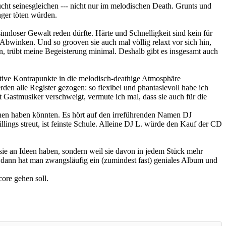
cht seinesgleichen --- nicht nur im melodischen Death. Grunts und
nger töten würden.
innloser Gewalt reden dürfte. Härte und Schnelligkeit sind kein für
Abwinken. Und so grooven sie auch mal völlig relaxt vor sich hin,
n, trübt meine Begeisterung minimal. Deshalb gibt es insgesamt auch
ktive Kontrapunkte in die melodisch-deathige Atmosphäre
en alle Register gezogen: so flexibel und phantasievoll habe ich
Gastmusiker verschweigt, vermute ich mal, dass sie auch für die
ehen haben könnten. Es hört auf den irreführenden Namen DJ
ings streut, ist feinste Schule. Alleine DJ L. würde den Kauf der CD
ie an Ideen haben, sondern weil sie davon in jedem Stück mehr
dann hat man zwangsläufig ein (zumindest fast) geniales Album und
core gehen soll.