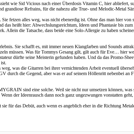
ht wie Sid Vicious nach einer Überdosis Vitamin C, hier abliefert, su
d grandiose Refrains, für die nahezu alle True- und Melodic-Metal Sä
Sie fetzen alles weg, was nicht ebenerdig ist. Ohne das man hier von s
d das heißt hier: Abwechslungsreichtum, Ideen und Phantasie bis zum 
. Allein die Tatsache, dass beide eine Solo-Allergie zu haben scheine
ebnis. Sie schafft es, mit immer neuen Klangfarben und Sounds attra
zeln müssen. Was für Tommys Gesang gilt, gilt auch für Eve… hier werd
ateur dürfte seine Meisterin gefunden haben. Und da das Promo-Sheet 
ist.
weg, was die Gitarren bei ihrer vernichtenden Arbeit eventuell übers
V durch die Gegend, aber was er auf seinem Höllenritt nebenbei an Fill
 MYGRAIN sind eine solche. Weil sie nicht nur umsetzen können, was s
. Wenn der Ideenrausch dann noch ganz ungezwungen vonstatten geht, 
t sie für das Debüt, auch wenn es angeblich eher in die Richtung Metal