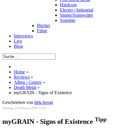
Hardcore
Electro / Industrial
Singer/Songwriter
Sonstige
Bücher
Filme
Interviews
Live
Blog
Home
»
Reviews
»
Alben / Genres
»
Death Metal
»
myGRAIN - Signs of Existence
Geschrieben von
dirk-bengt
Sonntag, 10 Februar 2008 13:40
Tipp
myGRAIN - Signs of Existence