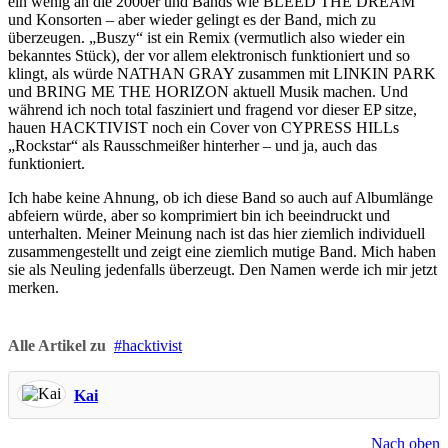
ein wenig an die 2000er und Bands wie BLEED THE DREAM
und Konsorten – aber wieder gelingt es der Band, mich zu
überzeugen. „Buszy“ ist ein Remix (vermutlich also wieder ein
bekanntes Stück), der vor allem elektronisch funktioniert und so
klingt, als würde NATHAN GRAY zusammen mit LINKIN PARK
und BRING ME THE HORIZON aktuell Musik machen. Und
während ich noch total fasziniert und fragend vor dieser EP sitze,
hauen HACKTIVIST noch ein Cover von CYPRESS HILLs
„Rockstar“ als Rausschmeißer hinterher – und ja, auch das
funktioniert.
Ich habe keine Ahnung, ob ich diese Band so auch auf Albumlänge
abfeiern würde, aber so komprimiert bin ich beeindruckt und
unterhalten. Meiner Meinung nach ist das hier ziemlich individuell
zusammengestellt und zeigt eine ziemlich mutige Band. Mich haben
sie als Neuling jedenfalls überzeugt. Den Namen werde ich mir jetzt
merken.
Alle Artikel zu
hacktivist
Kai
Nach oben