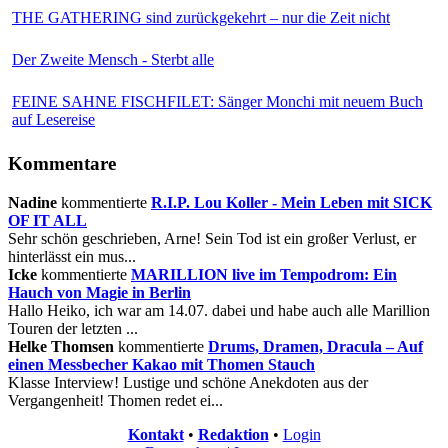
THE GATHERING sind zurückgekehrt – nur die Zeit nicht
Der Zweite Mensch - Sterbt alle
FEINE SAHNE FISCHFILET: Sänger Monchi mit neuem Buch
auf Lesereise
Kommentare
Nadine
kommentierte
R.I.P. Lou Koller - Mein Leben mit SICK
OF IT ALL
Sehr schön geschrieben, Arne! Sein Tod ist ein großer Verlust, er
hinterlässt ein mus...
Icke
kommentierte
MARILLION live im Tempodrom: Ein
Hauch von Magie in Berlin
Hallo Heiko, ich war am 14.07. dabei und habe auch alle Marillion
Touren der letzten ...
Helke Thomsen
kommentierte
Drums, Dramen, Dracula – Auf
einen Messbecher Kakao mit Thomen Stauch
Klasse Interview! Lustige und schöne Anekdoten aus der
Vergangenheit! Thomen redet ei...
Kontakt
•
Redaktion
•
Login