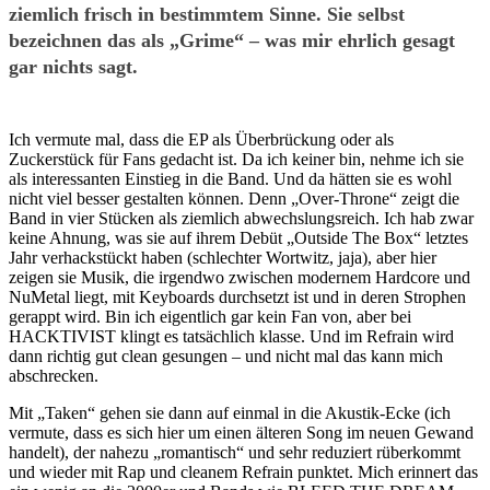
ziemlich frisch in bestimmtem Sinne. Sie selbst
bezeichnen das als „Grime“ – was mir ehrlich gesagt
gar nichts sagt.
Ich vermute mal, dass die EP als Überbrückung oder als
Zuckerstück für Fans gedacht ist. Da ich keiner bin, nehme ich sie
als interessanten Einstieg in die Band. Und da hätten sie es wohl
nicht viel besser gestalten können. Denn „Over-Throne“ zeigt die
Band in vier Stücken als ziemlich abwechslungsreich. Ich hab zwar
keine Ahnung, was sie auf ihrem Debüt „Outside The Box“ letztes
Jahr verhackstückt haben (schlechter Wortwitz, jaja), aber hier
zeigen sie Musik, die irgendwo zwischen modernem Hardcore und
NuMetal liegt, mit Keyboards durchsetzt ist und in deren Strophen
gerappt wird. Bin ich eigentlich gar kein Fan von, aber bei
HACKTIVIST klingt es tatsächlich klasse. Und im Refrain wird
dann richtig gut clean gesungen – und nicht mal das kann mich
abschrecken.
Mit „Taken“ gehen sie dann auf einmal in die Akustik-Ecke (ich
vermute, dass es sich hier um einen älteren Song im neuen Gewand
handelt), der nahezu „romantisch“ und sehr reduziert rüberkommt
und wieder mit Rap und cleanem Refrain punktet. Mich erinnert das