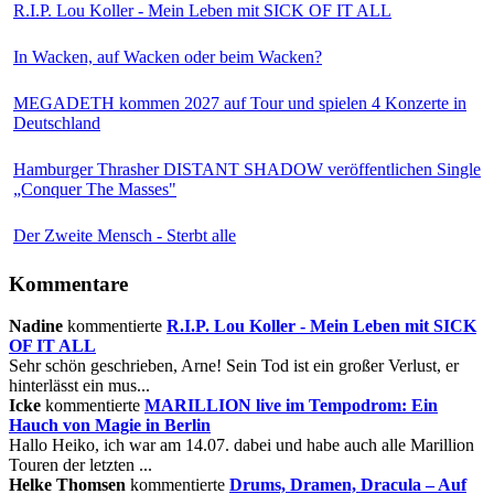
R.I.P. Lou Koller - Mein Leben mit SICK OF IT ALL
In Wacken, auf Wacken oder beim Wacken?
MEGADETH kommen 2027 auf Tour und spielen 4 Konzerte in
Deutschland
Hamburger Thrasher DISTANT SHADOW veröffentlichen Single
„Conquer The Masses"
Der Zweite Mensch - Sterbt alle
Kommentare
Nadine
kommentierte
R.I.P. Lou Koller - Mein Leben mit SICK
OF IT ALL
Sehr schön geschrieben, Arne! Sein Tod ist ein großer Verlust, er
hinterlässt ein mus...
Icke
kommentierte
MARILLION live im Tempodrom: Ein
Hauch von Magie in Berlin
Hallo Heiko, ich war am 14.07. dabei und habe auch alle Marillion
Touren der letzten ...
Helke Thomsen
kommentierte
Drums, Dramen, Dracula – Auf