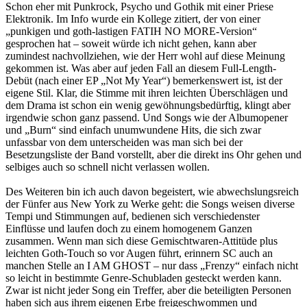
Schon eher mit Punkrock, Psycho und Gothik mit einer Priese
Elektronik. Im Info wurde ein Kollege zitiert, der von einer
„punkigen und goth-lastigen FATIH NO MORE-Version“
gesprochen hat – soweit würde ich nicht gehen, kann aber
zumindest nachvollziehen, wie der Herr wohl auf diese Meinung
gekommen ist. Was aber auf jeden Fall an diesem Full-Length-
Debüt (nach einer EP „Not My Year“) bemerkenswert ist, ist der
eigene Stil. Klar, die Stimme mit ihren leichten Überschlägen und
dem Drama ist schon ein wenig gewöhnungsbedürftig, klingt aber
irgendwie schon ganz passend. Und Songs wie der Albumopener
und „Burn“ sind einfach unumwundene Hits, die sich zwar
unfassbar von dem unterscheiden was man sich bei der
Besetzungsliste der Band vorstellt, aber die direkt ins Ohr gehen und
selbiges auch so schnell nicht verlassen wollen.
Des Weiteren bin ich auch davon begeistert, wie abwechslungsreich
der Fünfer aus New York zu Werke geht: die Songs weisen diverse
Tempi und Stimmungen auf, bedienen sich verschiedenster
Einflüsse und laufen doch zu einem homogenem Ganzen
zusammen. Wenn man sich diese Gemischtwaren-Attitüde plus
leichten Goth-Touch so vor Augen führt, erinnern SC auch an
manchen Stelle an I AM GHOST – nur dass „Frenzy“ einfach nicht
so leicht in bestimmte Genre-Schubladen gesteckt werden kann.
Zwar ist nicht jeder Song ein Treffer, aber die beteiligten Personen
haben sich aus ihrem eigenen Erbe freigeschwommen und