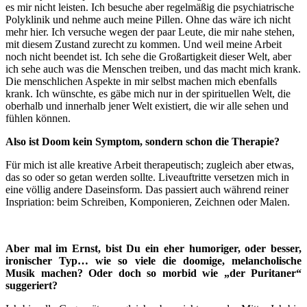
es mir nicht leisten. Ich besuche aber regelmäßig die psychiatrische
Polyklinik und nehme auch meine Pillen. Ohne das wäre ich nicht
mehr hier. Ich versuche wegen der paar Leute, die mir nahe stehen,
mit diesem Zustand zurecht zu kommen. Und weil meine Arbeit
noch nicht beendet ist. Ich sehe die Großartigkeit dieser Welt, aber
ich sehe auch was die Menschen treiben, und das macht mich krank.
Die menschlichen Aspekte in mir selbst machen mich ebenfalls
krank. Ich wünschte, es gäbe mich nur in der spirituellen Welt, die
oberhalb und innerhalb jener Welt existiert, die wir alle sehen und
fühlen können.
Also ist Doom kein Symptom, sondern schon die Therapie?
Für mich ist alle kreative Arbeit therapeutisch; zugleich aber etwas,
das so oder so getan werden sollte. Liveauftritte versetzen mich in
eine völlig andere Daseinsform. Das passiert auch während reiner
Inspriation: beim Schreiben, Komponieren, Zeichnen oder Malen.
Aber mal im Ernst, bist Du ein eher humoriger, oder besser,
ironischer Typ… wie so viele die doomige, melancholische
Musik machen? Oder doch so morbid wie „der Puritaner“
suggeriert?