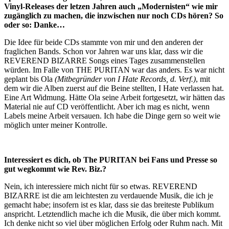
Vinyl-Releases der letzen Jahren auch „Modernisten“ wie mir
zugänglich zu machen, die inzwischen nur noch CDs hören? So
oder so: Danke…
Die Idee für beide CDs stammte von mir und den anderen der
fraglichen Bands. Schon vor Jahren war uns klar, dass wir die
REVEREND BIZARRE Songs eines Tages zusammenstellen
würden. Im Falle von THE PURITAN war das anders. Es war nicht
geplant bis Ola
(Mitbegründer von I Hate Records, d. Verf.)
, mit
dem wir die Alben zuerst auf die Beine stellten, I Hate verlassen hat.
Eine Art Widmung. Hätte Ola seine Arbeit fortgesetzt, wir hätten das
Material nie auf CD veröffentlicht. Aber ich mag es nicht, wenn
Labels meine Arbeit versauen. Ich habe die Dinge gern so weit wie
möglich unter meiner Kontrolle.
Interessiert es dich, ob The PURITAN bei Fans und Presse so
gut wegkommt wie Rev. Biz.?
Nein, ich interessiere mich nicht für so etwas. REVEREND
BIZARRE ist die am leichtesten zu verdauende Musik, die ich je
gemacht habe; insofern ist es klar, dass sie das breiteste Publikum
anspricht. Letztendlich mache ich die Musik, die über mich kommt.
Ich denke nicht so viel über möglichen Erfolg oder Ruhm nach. Mit