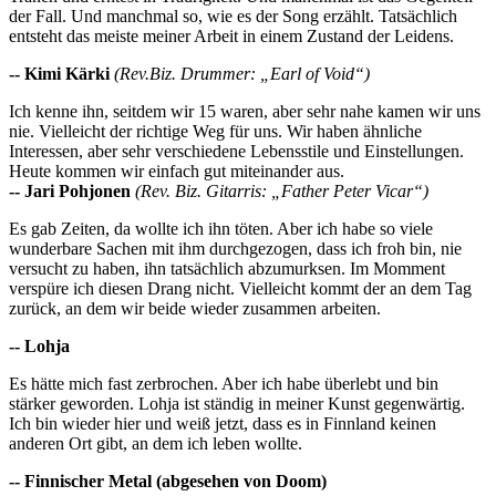
der Fall. Und manchmal so, wie es der Song erzählt. Tatsächlich
entsteht das meiste meiner Arbeit in einem Zustand der Leidens.
-- Kimi Kärki
(Rev.Biz. Drummer: „Earl of Void“)
Ich kenne ihn, seitdem wir 15 waren, aber sehr nahe kamen wir uns
nie. Vielleicht der richtige Weg für uns. Wir haben ähnliche
Interessen, aber sehr verschiedene Lebensstile und Einstellungen.
Heute kommen wir einfach gut miteinander aus.
-- Jari Pohjonen
(Rev. Biz. Gitarris: „Father Peter Vicar“)
Es gab Zeiten, da wollte ich ihn töten. Aber ich habe so viele
wunderbare Sachen mit ihm durchgezogen, dass ich froh bin, nie
versucht zu haben, ihn tatsächlich abzumurksen. Im Momment
verspüre ich diesen Drang nicht. Vielleicht kommt der an dem Tag
zurück, an dem wir beide wieder zusammen arbeiten.
-- Lohja
Es hätte mich fast zerbrochen. Aber ich habe überlebt und bin
stärker geworden. Lohja ist ständig in meiner Kunst gegenwärtig.
Ich bin wieder hier und weiß jetzt, dass es in Finnland keinen
anderen Ort gibt, an dem ich leben wollte.
-- Finnischer Metal (abgesehen von Doom)