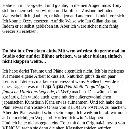
Habe ich mir vorgestellt und glaube, in meinen Augen muss Tony
sich in einem sehr verwirrten und konfusen Zustand befinden.
Wahrscheinlich glaubt er, er hätte jemand anderen als mich vor sich.
Ich könnte Ozzy ersetzen. Auf die Weise wie Ian Gillan das tat.
Indem er er selbst geblieben ist. Aber ich wäre sicher nicht fähig,
Geezer zu ersetzen.
Du bist in x Projekten aktiv. Mit wem würdest du gerne mal im
Studio oder auf der Bühne arbeiten, was aber bislang einfach
nicht klappen wollte…
Ich habe derlei Träume und Pläne eigentlich nicht. Ich bin meistens
auf meine eigene Arbeit fokussiert. Natürlich gibt’s da ein paar
Leute, mit denen zu arbeiten interessant wäre. Vielleicht werde ich
eines Tages etwas mit Läjä Äijälä
(Veli-Matti ”Läjä”Äijälä,
finnische Hardcore-Legende, d. Verf.)
machen. Das wäre schon
großartig. Ich würde auch gerne mit der außergewöhnlichen
japanischen Künstlerin Kana etwas aufnehmen. Und ich habe den
Plan, etwas mit Yoshiko Ohara von BLOODY PANDA zu machen.
Aber der Plan existiert schon sehr lange. Ich weiß nicht, ob wir noch
auf dem richtigen Weg sind. Hoffentlich wird’s klappen.
Und ich hätte nichts gegen eine Tour mit dem Original-Line-up von
VENOM, wenn sie denn die alten Klassiker spielen würden…