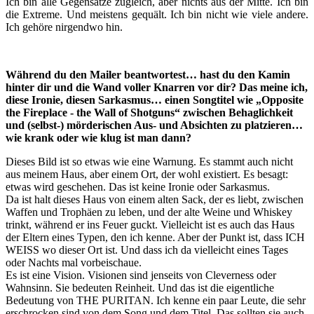
Ich bin alle Gegensätze zugleich, aber nichts aus der Mitte. Ich bin
die Extreme. Und meistens gequält. Ich bin nicht wie viele andere.
Ich gehöre nirgendwo hin.
Während du den Mailer beantwortest… hast du den Kamin
hinter dir und die Wand voller Knarren vor dir? Das meine ich,
diese Ironie, diesen Sarkasmus… einen Songtitel wie „Opposite
the Fireplace - the Wall of Shotguns“ zwischen Behaglichkeit
und (selbst-) mörderischen Aus- und Absichten zu platzieren…
wie krank oder wie klug ist man dann?
Dieses Bild ist so etwas wie eine Warnung. Es stammt auch nicht
aus meinem Haus, aber einem Ort, der wohl existiert. Es besagt:
etwas wird geschehen. Das ist keine Ironie oder Sarkasmus.
Da ist halt dieses Haus von einem alten Sack, der es liebt, zwischen
Waffen und Trophäen zu leben, und der alte Weine und Whiskey
trinkt, während er ins Feuer guckt. Vielleicht ist es auch das Haus
der Eltern eines Typen, den ich kenne. Aber der Punkt ist, dass ICH
WEISS wo dieser Ort ist. Und dass ich da vielleicht eines Tages
oder Nachts mal vorbeischaue.
Es ist eine Vision. Visionen sind jenseits von Cleverness oder
Wahnsinn. Sie bedeuten Reinheit. Und das ist die eigentliche
Bedeutung von THE PURITAN. Ich kenne ein paar Leute, die sehr
erschrocken sind von dem Song und dem Titel. Das sollten sie auch.