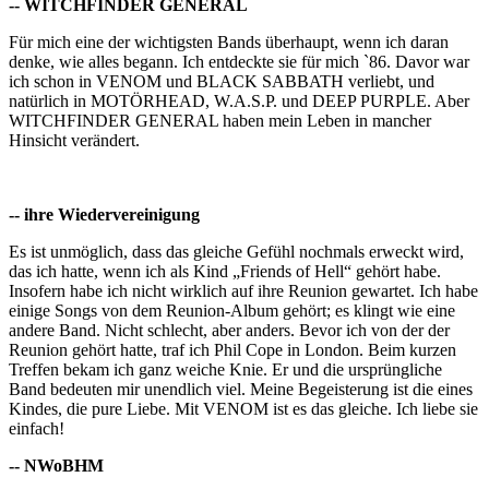
-- WITCHFINDER GENERAL
Für mich eine der wichtigsten Bands überhaupt, wenn ich daran
denke, wie alles begann. Ich entdeckte sie für mich `86. Davor war
ich schon in VENOM und BLACK SABBATH verliebt, und
natürlich in MOTÖRHEAD, W.A.S.P. und DEEP PURPLE. Aber
WITCHFINDER GENERAL haben mein Leben in mancher
Hinsicht verändert.
-- ihre Wiedervereinigung
Es ist unmöglich, dass das gleiche Gefühl nochmals erweckt wird,
das ich hatte, wenn ich als Kind „Friends of Hell“ gehört habe.
Insofern habe ich nicht wirklich auf ihre Reunion gewartet. Ich habe
einige Songs von dem Reunion-Album gehört; es klingt wie eine
andere Band. Nicht schlecht, aber anders. Bevor ich von der der
Reunion gehört hatte, traf ich Phil Cope in London. Beim kurzen
Treffen bekam ich ganz weiche Knie. Er und die ursprüngliche
Band bedeuten mir unendlich viel. Meine Begeisterung ist die eines
Kindes, die pure Liebe. Mit VENOM ist es das gleiche. Ich liebe sie
einfach!
-- NWoBHM