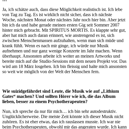
Ja, ich schätze auch, dass diese Möglichkeit realistisch ist. Ich lebe
von Tag zu Tag. Es ist wirklich nicht sicher, dass ich nächste
Woche, nächsten Monat oder nächstes Jahr noch hier bin. Aber jetzt
bin ich da und habe gerade meinen ersten Gig seit Sommer 2007
hinter mich gebracht. Mit SPIRITUS MORTIS. Es klappte sehr gut,
aber hat mich auch daran erinnert, wie anstrengend es ist, sich
zwischen Menschenmassen aufzuhalten, wenn man sich müde und
krank fühlt. Wenn es nach mir ginge, ich würde nur Musik
aufnehmen und nur ganz wenige Konzerte im Jahr machen. Wenn
überhaupt. Ansonsten arbeite ich weiter an meinen Artworks und
bereite mich auf die Studio-Sessions mit dem neuen Projekt vor. Das
wird am 18 März losgehen. Ich bin fleissig und halte mich ansonsten
so weit wie möglich von der Welt der Menschen fern.
Wie suizidgefährdet sind Leute, die Musik wie auf „Lithium
Gates“ machen? Und sollten Hörer wie ich, die das Album
lieben, besser zu einem Psychotherapeuten?
Nun, ich spreche da nur für mich… ich bin sehr autodestruktiv.
Unglücklicherweise. Die meiste Zeit könnte ich dieser Musik nicht
zuhören. Es ist eher etwas, das ich rauslassen musste. Ich war nie
beim Psychotherapeuten, obwohl mir das angeraten wurde. Ich kann