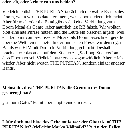
oder ich, oder keiner von uns beiden?
Vielleicht enthält THE PURITAN tatsächlich die wahre Essenz des
Doom, wenn wir uns daran erinnern, was „doom“ eigentlich meint.
Aber für mich oder die Band gibt es da keine Verbindung zum
Doom Metal als Genre. Aber natürlich lag RB falsch. Wir wollten
bloß eine alte Phrase nutzen und die Leute ein bisschen ärgern, weil
ein Tsunami von beschissener Musik, als Doom bezeichnet, gerade
über die Welt hereinstürzte. In der finnischen Presse wurden sogar
Bands wie HIM mit Doom in Verbindung gebracht. Deshalb
brachten wir das auch auf dem Sticker zu „So Long Suckers“ an,
dass Doom tot sei. Vielleicht war er das sogar wirklich. Aber er lebt
wieder. Aber nicht wegen THE PURITAN, sondern einiger anderer
Bands.
Meinst du, dass THE PURITAN die Grenzen des Doom
gesprengt hat?
„Lithium Gates” kennt überhaupt keine Grenzen.
Lüfte doch mal bitte das Geheimnis, wer der Gitarrist of THE
PURITAN ist? (vielleicht Marko Välimäki???)
An den Fellen