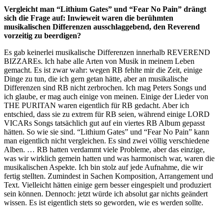
Vergleicht man “Lithium Gates” und “Fear No Pain” drängt
sich die Frage auf: Inwieweit waren die berühmten
musikalischen Differenzen ausschlaggebend, den Reverend
vorzeitig zu beerdigen?
Es gab keinerlei musikalische Differenzen innerhalb REVEREND
BIZZAREs. Ich habe alle Arten von Musik in meinem Leben
gemacht. Es ist zwar wahr: wegen RB fehlte mir die Zeit, einige
Dinge zu tun, die ich gern getan hätte, aber an musikalische
Differenzen sind RB nicht zerbrochen. Ich mag Peters Songs und
ich glaube, er mag auch einige von meinen. Einige der Lieder von
THE PURITAN waren eigentlich für RB gedacht. Aber ich
entschied, dass sie zu extrem für RB seien, während einige LORD
VICARs Songs tatsächlich gut auf ein viertes RB Album gepasst
hätten. So wie sie sind. “Lithium Gates” und “Fear No Pain” kann
man eigentlich nicht vergleichen. Es sind zwei völlig verschiedene
Alben. … RB hatten verdammt viele Probleme, aber das einzige,
was wir wirklich gemein hatten und was harmonisch war, waren die
musikalischen Aspekte. Ich bin stolz auf jede Aufnahme, die wir
fertig stellten. Zumindest in Sachen Komposition, Arrangement und
Text. Vielleicht hätten einige gern besser eingespielt und produziert
sein können. Dennoch: jetzt würde ich absolut gar nichts geändert
wissen. Es ist eigentlich stets so geworden, wie es werden sollte.