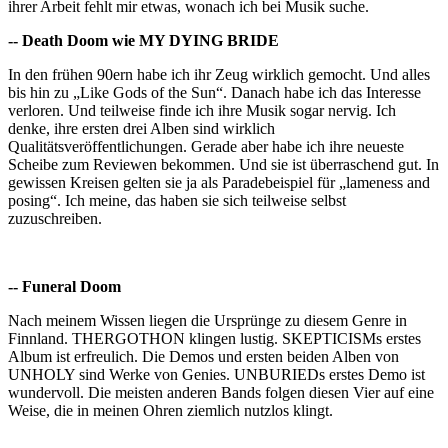
ihrer Arbeit fehlt mir etwas, wonach ich bei Musik suche.
-- Death Doom wie MY DYING BRIDE
In den frühen 90ern habe ich ihr Zeug wirklich gemocht. Und alles
bis hin zu „Like Gods of
the Sun“. Danach habe ich das Interesse
verloren. Und teilweise finde ich ihre Musik sogar nervig. Ich
denke, ihre ersten drei Alben sind wirklich
Qualitätsveröffentlichungen. Gerade aber habe ich ihre neueste
Scheibe zum Reviewen bekommen. Und sie ist überraschend gut. In
gewissen Kreisen gelten sie ja als Paradebeispiel für „lameness and
posing“. Ich meine, das haben sie sich teilweise selbst
zuzuschreiben.
-- Funeral Doom
Nach meinem Wissen liegen die Ursprünge zu diesem Genre in
Finnland. THERGOTHON klingen lustig. SKEPTICISMs erstes
Album ist erfreulich. Die Demos und ersten beiden Alben von
UNHOLY sind Werke von Genies. UNBURIEDs erstes Demo ist
wundervoll. Die meisten anderen Bands folgen diesen Vier auf eine
Weise, die in meinen Ohren ziemlich nutzlos klingt.