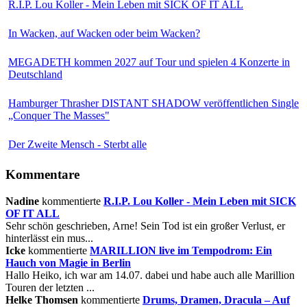
R.I.P. Lou Koller - Mein Leben mit SICK OF IT ALL
In Wacken, auf Wacken oder beim Wacken?
MEGADETH kommen 2027 auf Tour und spielen 4 Konzerte in
Deutschland
Hamburger Thrasher DISTANT SHADOW veröffentlichen Single
„Conquer The Masses"
Der Zweite Mensch - Sterbt alle
Kommentare
Nadine
kommentierte
R.I.P. Lou Koller - Mein Leben mit SICK
OF IT ALL
Sehr schön geschrieben, Arne! Sein Tod ist ein großer Verlust, er
hinterlässt ein mus...
Icke
kommentierte
MARILLION live im Tempodrom: Ein
Hauch von Magie in Berlin
Hallo Heiko, ich war am 14.07. dabei und habe auch alle Marillion
Touren der letzten ...
Helke Thomsen
kommentierte
Drums, Dramen, Dracula – Auf