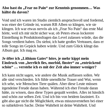
Also hast du „Fear no Pain“ zur Kenntnis genommen… Was
hältst du davon?
Void und ich waren im Studio ziemlich anspruchsvoll und fordernd,
was einer der Gründe ist, warum RB Alben so klingen, wie sie
klingen. Ich war etwas nervös als ich „Fear No Pain“ das erste Mal
hörte, weil ich mir nicht sicher war, ob Peters etwas lockerere
Einstellung in Produktionsfragen das Level zulassen würde, das die
Songs verdient haben. Du siehst, ich hatte großes Vertrauen, dass er
tolle Songs im Gepäck haben würde. Und zum Glück klingt das
Album gut. Ich mag es.
Je öfter ich „Lithium Gates“ höre, je mehr kippt mein
Eindruck von „herrlich fies, morbid, finster“ zu „entrückend
schön“ … verstehe ich es mit der Zeit also immer weniger?
Ich kann nicht sagen, wie andere die Musik auffassen sollen. Wir
alle sind verschieden. Ich fühle unendliche Trauer und Wut, wenn
ich sehe, wie Menschen Tiere quälen. Aber diese Leute müssen
irgendeine Freude daran haben. Während ich eher Freude daran
hätte, zu wissen, dass diese Typen gequält werden. Alles ist hässlich
und schön zur selben Zeit. Und ich bin von beidem fasziniert. Es
gibt also gar nicht die Möglichkeit, etwas misszuverstehen bei einer
so subjektiven Sache. Deine Wahrheit ist deine Wahrheit. Und