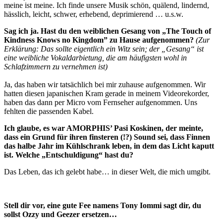
meine ist meine. Ich finde unsere Musik schön, quälend, lindernd,
hässlich, leicht, schwer, erhebend, deprimierend … u.s.w.
Sag ich ja. Hast du den weiblichen Gesang von „The Touch of
Kindness Knows no Kingdom” zu Hause aufgenommen?
(Zur
Erklärung: Das
sollte eigentlich ein Witz sein; der „Gesang“ ist
eine weibliche Vokaldarbietung, die am häufigsten wohl in
Schlafzimmern zu vernehmen ist)
Ja, das haben wir tatsächlich bei mir zuhause aufgenommen. Wir
hatten diesen japanischen Kram gerade in meinem Videorekorder,
haben das dann per Micro vom Fernseher aufgenommen. Uns
fehlten die passenden Kabel.
Ich glaube, es war AMORPHIS’ Pasi Koskinen, der meinte,
dass ein Grund für ihren finsteren (!?) Sound sei, dass Finnen
das halbe Jahr im Kühlschrank leben, in dem das Licht kaputt
ist. Welche „Entschuldigung“ hast du?
Das Leben, das ich gelebt habe… in dieser Welt, die mich umgibt.
Stell dir vor, eine gute Fee namens Tony Iommi sagt dir, du
sollst Ozzy und Geezer ersetzen…