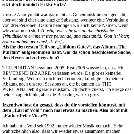
sitzt doch nämlich Erkki Virta?
Unsere Anonymität war gar nicht als Geheimniskrämerei gedacht,
aber wir sind eher eine einzige Substanz, weniger eine Verbindung
von drei Personen. Darum benötigen wir auch keine Namen, wenn
wir zusammen sind.
(Lustig, wie sehr das an die christliche
Trinitätslehre erinnert: tres personae, una substantia: Gott ist Vater,
Sohn und heiliger Geist, d. Verf.)
Als ihr den ersten Teil von „Lithium Gates”, das Album „The
Puritan“ aufgenommen habt, war da schon beschlossene Sache,
den Reverend zu begraben?
THE PURITAN begannen 2005. Erst 2006 wusste ich, dass ich
REVEREND BIZARRE verlassen würde. Da gibt es keinerlei
Verbindung. Wenn ich mich recht erinnere, kündigte ich meinen
Abgang nach unseren Sessions an, die begannen als THE
PURITANs Debüt gerade rauskam. Ich dachte zuerst, ich kriege das
beides zugleich hin, aber die Belasting war zu groß.
Irgendwo hast du gesagt, dass du dir vorstellen könntest, mit
dem „Earl of Void“ noch mal etwas zu machen. Also nicht mit
„Father Peter Vicar“?
Ich habe mit Void seit 1992 immer wieder Musik gemacht. Sehr
wahrscheinlich also, dass wir wieder etwas zusammen machen