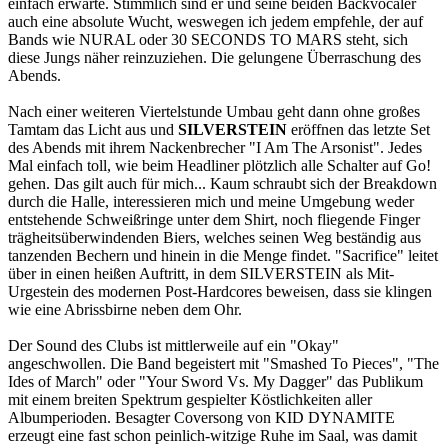
einfach erwarte. Stimmlich sind er und seine beiden Backvocaler
auch eine absolute Wucht, weswegen ich jedem empfehle, der auf
Bands wie NURAL oder 30 SECONDS TO MARS steht, sich
diese Jungs näher reinzuziehen. Die gelungene Überraschung des
Abends.
Nach einer weiteren Viertelstunde Umbau geht dann ohne großes
Tamtam das Licht aus und
SILVERSTEIN
eröffnen das letzte Set
des Abends mit ihrem Nackenbrecher "I Am The Arsonist". Jedes
Mal einfach toll, wie beim Headliner plötzlich alle Schalter auf Go!
gehen. Das gilt auch für mich... Kaum schraubt sich der Breakdown
durch die Halle, interessieren mich und meine Umgebung weder
entstehende Schweißringe unter dem Shirt, noch fliegende Finger
trägheitsüberwindenden Biers, welches seinen Weg beständig aus
tanzenden Bechern und hinein in die Menge findet. "Sacrifice" leitet
über in einen heißen Auftritt, in dem SILVERSTEIN als Mit-
Urgestein des modernen Post-Hardcores beweisen, dass sie klingen
wie eine Abrissbirne neben dem Ohr.
Der Sound des Clubs ist mittlerweile auf ein "Okay"
angeschwollen. Die Band begeistert mit "Smashed To Pieces", "The
Ides of March" oder "Your Sword Vs. My Dagger" das Publikum
mit einem breiten Spektrum gespielter Köstlichkeiten aller
Albumperioden. Besagter Coversong von KID DYNAMITE
erzeugt eine fast schon peinlich-witzige Ruhe im Saal, was damit