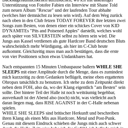
Unterstützung von Fotofee Fabien ein Interview mit Shane Told
zum neuen Album "Rescue" und der laufenden Tour abhalte
(welches hier demnächst zu lesen sein wird). Auf dem Weg zurück
nach oben in den Club fetzen TODAY FOREVER ihre letzten zwei
Songs zum Besten, von denen einer ein schickes Cover von KID
DYNAMITEs "Pits and Poisened Apples" darstellt, welches wohl
auch später von SILVERSTEIN selbst zu hören sein wird. Die
Jungs aus Kassel verdienen als gute Hardcore Band deutschen Bluts
wahrscheinlich mehr Würdigung, als hier im C-Club heute
aufkommt. Gleichzeitig muss man auch bestätigen, dass die erste
von vier Positionen schon etwas Undankbares hat.
Nach entspannten 15 Minuten Umbaupause ballern
WHILE SHE
SLEEPS
mit einer Amplitude durch die Menge, dass es zumindest
mich kurzzeitig zu dem Gedanken beflügelt, meine eben ergatterten
Ohropax tatsächlich zu benutzen. Ich stehe zu dem Zeitpunkt direkt
neben dem FOH, also da, wo der Klang eigentlich "am Besten" sein
sollte. Der hintere Teil der Halle ist noch weiträumig begehbar,
ausverkauft ist der Abend also (noch) nicht, was vielleicht auch
daran liegen mag, dass RISE AGAINST in der C-Halle nebenan
spielen.
WHILE SHE SLEEPS sind britischer Herkunft und beschreiben
ihren Klang als einen Mix aus Hardcore, Metal und Post-Punk.
Genau mit diesem Eindruck schieben die Jungs mich auch schwer