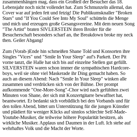
zusammenhängen mag, dass ein Großteil der Besucher das 18.
Lebensjahr noch nicht vollendet hat. Zum Schmunzeln allemal, das
Cover war auf jeden fett und fetzig! Die Publikumsknaller "Broken
Stars" und "If You Could See Into My Soul" schütteln die Menge
und mich und erzeugen große Gesangsvereine. Mit dem neuen Song
"The Artist" braten SIVLERSTEIN ihren Broiler für die
Besucherschaft besonders scharf an, the Breakdown broke my neck
then. Geiler Abgang!
Zum (Vorab-)Ende hin schmeißen Shane Told und Konsorten ihre
Singles "Vices" und "Smile In Your Sleep" auf's Parkett. Der Pit
vorne tanzt, die Halle hat sich bis auf einzelne Stellen gut gefüllt.
SILVERSTEIN waren schon immer die sympathischen Hardcore-
boys, weil sie ohne viel Maskerade ihr Ding gemacht haben. So
auch an diesem Abend: Nach "Smile In Your Sleep" winken alle
zusammen und verdrücken sich von der Bühne. Der prompt
aufkommende "One-More-Song"-Chor wird nach gefühlten zwei
Minuten von Shane, der sich mit Konzertgitarre bewaffnet hat,
beantwortet. Er bedankt sich vorbildlich bei den Vorbands und für
den tollen Abend, bittet um Unterstützung für die jungen Künstler
und plädiert für weniger Klicks auf sinnlos schlechte Self-Made-
Youtube-Musiker, die teilweise höhere Popularität besitzen, als
wirkliche Musiker. Applaus und Daumen in der Luft. Ich stehe auf
wehrhaftes Volk und die Macht der Worte.