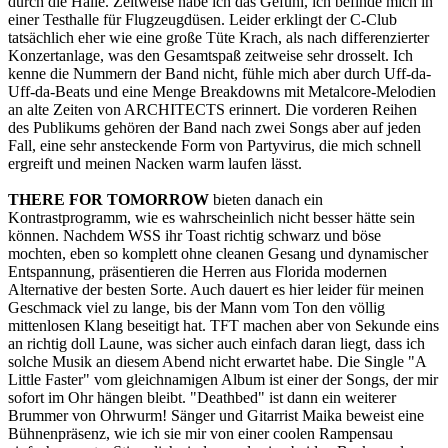
durch die Halle. Zeitweise habe ich das Gefühl, ich befinde mich in
einer Testhalle für Flugzeugdüsen. Leider erklingt der C-Club
tatsächlich eher wie eine große Tüte Krach, als nach differenzierter
Konzertanlage, was den Gesamtspaß zeitweise sehr drosselt. Ich
kenne die Nummern der Band nicht, fühle mich aber durch Uff-da-
Uff-da-Beats und eine Menge Breakdowns mit Metalcore-Melodien
an alte Zeiten von ARCHITECTS erinnert. Die vorderen Reihen
des Publikums gehören der Band nach zwei Songs aber auf jeden
Fall, eine sehr ansteckende Form von Partyvirus, die mich schnell
ergreift und meinen Nacken warm laufen lässt.
THERE FOR TOMORROW
bieten danach ein
Kontrastprogramm, wie es wahrscheinlich nicht besser hätte sein
können. Nachdem WSS ihr Toast richtig schwarz und böse
mochten, eben so komplett ohne cleanen Gesang und dynamischer
Entspannung, präsentieren die Herren aus Florida modernen
Alternative der besten Sorte. Auch dauert es hier leider für meinen
Geschmack viel zu lange, bis der Mann vom Ton den völlig
mittenlosen Klang beseitigt hat. TFT machen aber von Sekunde eins
an richtig doll Laune, was sicher auch einfach daran liegt, dass ich
solche Musik an diesem Abend nicht erwartet habe. Die Single "A
Little Faster" vom gleichnamigen Album ist einer der Songs, der mir
sofort im Ohr hängen bleibt. "Deathbed" ist dann ein weiterer
Brummer von Ohrwurm! Sänger und Gitarrist Maika beweist eine
Bühnenpräsenz, wie ich sie mir von einer coolen Rampensau