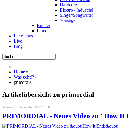
Hardcore
Electro / Industrial
Singer/Songwriter
Sonstige
Bücher
Filme
Interviews
Live
Blog
Home
»
Was geht!?
»
primordial
Artikelübersicht zu primordial
Samstag, 30 September 2023 10:56
PRIMORDIAL - Neues Video zu "How It 