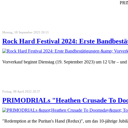
PRIM
Montag, 18 September 2023 20:11
Rock Hard Festival 2024: Erste Bandbestä
Vorverkauf beginnt Dienstag (19. September 2023) um 12 Uhr – und d
Freitag, 08 April 2022 20:37
PRIMODRIALs "Heathen Crusade To Doom
"Redemption at the Puritan's Hand (Redux)", um das 10-jährige Jubil