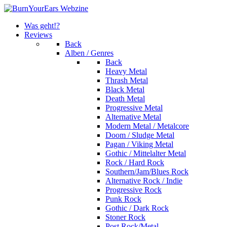
Was geht!?
Reviews
Back
Alben / Genres
Back
Heavy Metal
Thrash Metal
Black Metal
Death Metal
Progressive Metal
Alternative Metal
Modern Metal / Metalcore
Doom / Sludge Metal
Pagan / Viking Metal
Gothic / Mittelalter Metal
Rock / Hard Rock
Southern/Jam/Blues Rock
Alternative Rock / Indie
Progressive Rock
Punk Rock
Gothic / Dark Rock
Stoner Rock
Post Rock/Metal