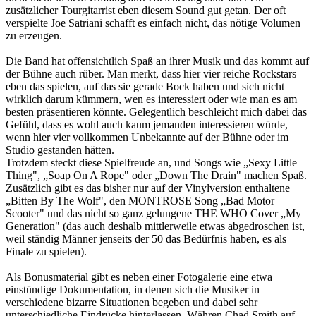
zusätzlicher Tourgitarrist eben diesem Sound gut getan. Der oft
verspielte Joe Satriani schafft es einfach nicht, das nötige Volumen
zu erzeugen.
Die Band hat offensichtlich Spaß an ihrer Musik und das kommt auf
der Bühne auch rüber. Man merkt, dass hier vier reiche Rockstars
eben das spielen, auf das sie gerade Bock haben und sich nicht
wirklich darum kümmern, wen es interessiert oder wie man es am
besten präsentieren könnte. Gelegentlich beschleicht mich dabei das
Gefühl, dass es wohl auch kaum jemanden interessieren würde,
wenn hier vier vollkommen Unbekannte auf der Bühne oder im
Studio gestanden hätten.
Trotzdem steckt diese Spielfreude an, und Songs wie „Sexy Little
Thing", „Soap On A Rope" oder „Down The Drain" machen Spaß.
Zusätzlich gibt es das bisher nur auf der Vinylversion enthaltene
„Bitten By The Wolf", den MONTROSE Song „Bad Motor
Scooter" und das nicht so ganz gelungene THE WHO Cover „My
Generation" (das auch deshalb mittlerweile etwas abgedroschen ist,
weil ständig Männer jenseits der 50 das Bedürfnis haben, es als
Finale zu spielen).
Als Bonusmaterial gibt es neben einer Fotogalerie eine etwa
einstündige Dokumentation, in denen sich die Musiker in
verschiedene bizarre Situationen begeben und dabei sehr
unterschiedliche Eindrücke hinterlassen. Währen Chad Smith auf