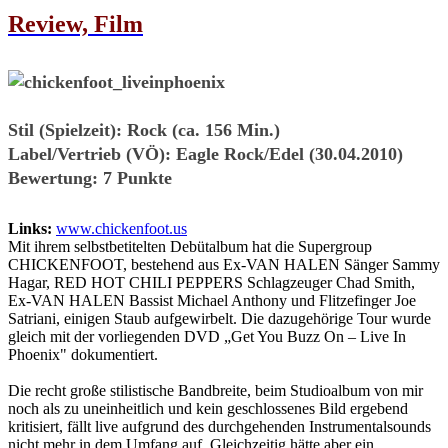
Review, Film
Stil (Spielzeit):
Rock (ca. 156 Min.)
Label/Vertrieb (VÖ):
Eagle Rock/Edel (30.04.2010)
Bewertung:
7 Punkte
Links:
www.chickenfoot.us
Mit ihrem selbstbetitelten Debütalbum hat die Supergroup
CHICKENFOOT, bestehend aus Ex-VAN HALEN Sänger Sammy
Hagar, RED HOT CHILI PEPPERS Schlagzeuger Chad Smith,
Ex-VAN HALEN Bassist Michael Anthony und Flitzefinger Joe
Satriani, einigen Staub aufgewirbelt. Die dazugehörige Tour wurde
gleich mit der vorliegenden DVD „Get You Buzz On – Live In
Phoenix" dokumentiert.
Die recht große stilistische Bandbreite, beim Studioalbum von mir
noch als zu uneinheitlich und kein geschlossenes Bild ergebend
kritisiert, fällt live aufgrund des durchgehenden Instrumentalsounds
nicht mehr in dem Umfang auf. Gleichzeitig hätte aber ein