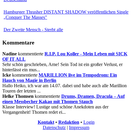
Hamburger Thrasher DISTANT SHADOW veröffentlichen Single
„Conquer The Masses"
Der Zweite Mensch - Sterbt alle
Kommentare
Nadine
kommentierte
R.I.P. Lou Koller - Mein Leben mit SICK
OF IT ALL
Sehr schön geschrieben, Arne! Sein Tod ist ein großer Verlust, er
hinterlässt ein mus...
Icke
kommentierte
MARILLION live im Tempodrom: Ein
Hauch von Magie in Berlin
Hallo Heiko, ich war am 14.07. dabei und habe auch alle Marillion
Touren der letzten ...
Helke Thomsen
kommentierte
Drums, Dramen, Dracula – Auf
einen Messbecher Kakao mit Thomen Stauch
Klasse Interview! Lustige und schöne Anekdoten aus der
Vergangenheit! Thomen redet ei...
Kontakt
•
Redaktion
•
Login
Datenschutz
|
Impressum