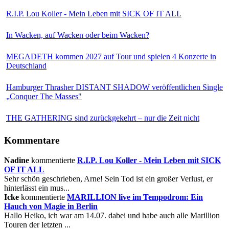
R.I.P. Lou Koller - Mein Leben mit SICK OF IT ALL
In Wacken, auf Wacken oder beim Wacken?
MEGADETH kommen 2027 auf Tour und spielen 4 Konzerte in
Deutschland
Hamburger Thrasher DISTANT SHADOW veröffentlichen Single
„Conquer The Masses"
THE GATHERING sind zurückgekehrt – nur die Zeit nicht
Kommentare
Nadine
kommentierte
R.I.P. Lou Koller - Mein Leben mit SICK
OF IT ALL
Sehr schön geschrieben, Arne! Sein Tod ist ein großer Verlust, er
hinterlässt ein mus...
Icke
kommentierte
MARILLION live im Tempodrom: Ein
Hauch von Magie in Berlin
Hallo Heiko, ich war am 14.07. dabei und habe auch alle Marillion
Touren der letzten ...