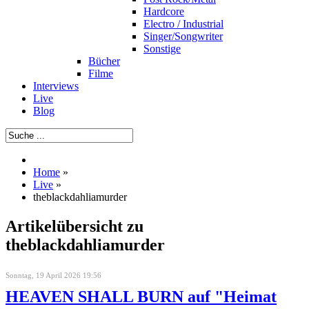
Hardcore
Electro / Industrial
Singer/Songwriter
Sonstige
Bücher
Filme
Interviews
Live
Blog
Home
»
Live
»
theblackdahliamurder
Artikelübersicht zu
theblackdahliamurder
Sonntag, 19 April 2026 19:56
HEAVEN SHALL BURN auf "Heimat