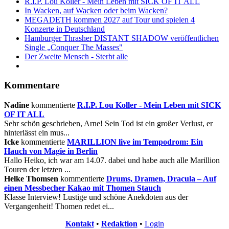
R.I.P. Lou Koller - Mein Leben mit SICK OF IT ALL
In Wacken, auf Wacken oder beim Wacken?
MEGADETH kommen 2027 auf Tour und spielen 4
Konzerte in Deutschland
Hamburger Thrasher DISTANT SHADOW veröffentlichen
Single „Conquer The Masses"
Der Zweite Mensch - Sterbt alle
Kommentare
Nadine
kommentierte
R.I.P. Lou Koller - Mein Leben mit SICK
OF IT ALL
Sehr schön geschrieben, Arne! Sein Tod ist ein großer Verlust, er
hinterlässt ein mus...
Icke
kommentierte
MARILLION live im Tempodrom: Ein
Hauch von Magie in Berlin
Hallo Heiko, ich war am 14.07. dabei und habe auch alle Marillion
Touren der letzten ...
Helke Thomsen
kommentierte
Drums, Dramen, Dracula – Auf
einen Messbecher Kakao mit Thomen Stauch
Klasse Interview! Lustige und schöne Anekdoten aus der
Vergangenheit! Thomen redet ei...
Kontakt
•
Redaktion
•
Login