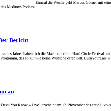
Einmal die Woche geht Marcus Görner mit sein
n des Mediums Podcast.
Der Bericht
uss des Jahres haben sich die Macher der drei Hard Circle Festi
amm, das so gut wie keine Wünsche offen ließ. BurnYourEars war
um an
 Devil You Know – Live" erscheint am 12. November das erste Live