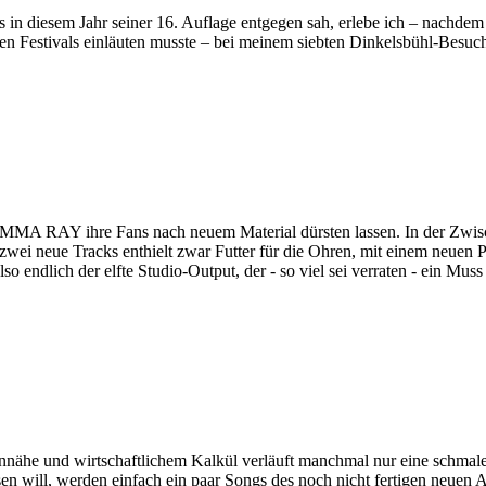
esem Jahr seiner 16. Auflage entgegen sah, erlebe ich – nachdem ic
en Festivals einläuten musste – bei meinem siebten Dinkelsbühl-Besuch
MMA RAY ihre Fans nach neuem Material dürsten lassen. In der Zwisch
 zwei neue Tracks enthielt zwar Futter für die Ohren, mit einem neue
also endlich der elfte Studio-Output, der - so viel sei verraten - ein
nähe und wirtschaftlichem Kalkül verläuft manchmal nur eine schmale 
sen will, werden einfach ein paar Songs des noch nicht fertigen neuen A