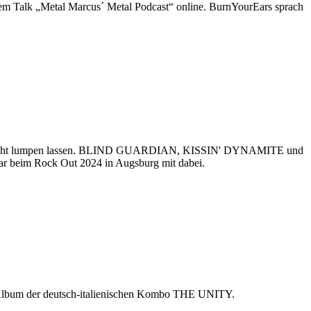
em Talk „Metal Marcus´ Metal Podcast“ online. BurnYourEars sprach
vals nicht lumpen lassen. BLIND GUARDIAN, KISSIN' DYNAMITE und
 beim Rock Out 2024 in Augsburg mit dabei.
-Album der deutsch-italienischen Kombo THE UNITY.