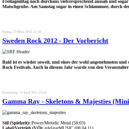
Freitagmittag noch durchaus vielversprechend aussah und sogar f
Matschgrube. Am Samstag sogar in einen Schlammsee, durch d
Freitag, 23 März 2012 17:10
Sweden Rock 2012 - Der Vorbericht
Bald ist es wieder soweit, und eines der wohl angenehmsten und 
Rock Festivals. Auch in diesem Jahr wurde von den Veranstaltern
Donnerstag, 14 April 2011 15:50
Gamma Ray - Skeletons & Majesties (Min
Stil (Spielzeit):
Power/Melodic Metal (58:03)
Label/Vertrieb (VÖ):
edel/earMUSIC (08.04.11)