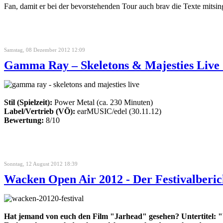
Fan, damit er bei der bevorstehenden Tour auch brav die Texte mitsi
Samstag, 08 Dezember 2012 12:09
Gamma Ray – Skeletons & Majesties Live
Stil (Spielzeit):
Power Metal (ca. 230 Minuten)
Label/Vertrieb (VÖ):
earMUSIC/edel (30.11.12)
Bewertung:
8/10
Sonntag, 12 August 2012 18:39
Wacken Open Air 2012 - Der Festivalberic
Hat jemand von euch den Film "Jarhead" gesehen? Untertitel: 