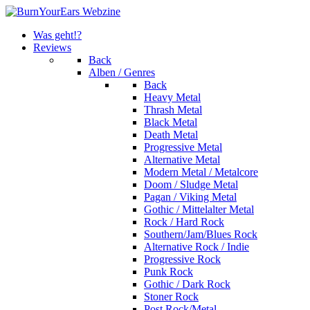
Was geht!?
Reviews
Back
Alben / Genres
Back
Heavy Metal
Thrash Metal
Black Metal
Death Metal
Progressive Metal
Alternative Metal
Modern Metal / Metalcore
Doom / Sludge Metal
Pagan / Viking Metal
Gothic / Mittelalter Metal
Rock / Hard Rock
Southern/Jam/Blues Rock
Alternative Rock / Indie
Progressive Rock
Punk Rock
Gothic / Dark Rock
Stoner Rock
Post Rock/Metal