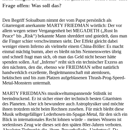
Frage offen: Was soll das?
Den Begriff Soloalbum nimmt der vom Papst persönlich als
Gitarrengott anerkannte MARTY FRIEDMAN wörtlich: Der vor
allem wegen seiner Vergangenheit bei MEGADETH („Rust In
Peace“ bis „Risk“) bekannte Mann shreddert und gniedelt, dass man
die Finger schier verschwimmen sieht. Der Effekt gleicht dabei
weniger einem Inferno als vielmehr einem China-Böller: Es macht
einmal mächtig bumm, aber es bleibt nichts Nennenswertes übrig
und schnell fragt man sich, ob man das Geld nicht besser hätte
spenden sollen. Auf „Inferno“ reiht sich ein technischer Exzess an
den nächsten, den die, ebenso wie FRIEDMAN selbst natürlich
handwerklich exzellente, Begleitmannschaft mit atemlosen,
hektischen und bis zum Platzen aufgeblasenen Thrash-Prog-Speed-
Metal-Monstern untermalt.
MARTY FRIEDMANs musikweltumspannende Stilistik ist
beeindruckend. Er ist sicher einer der technisch besten Gitarristen
des Planeten. Aber ich bewundere auch Astrophysiker und möchte
ihnen trotzdem nicht beim Rechnen zusehen. Für mich bleibt diese
Musik selbstgefälliger Lederhosen-im-Spagat-Metal, für den sich ein
Blick in internationales Recht lohnen würde – meines Wissens ist
seelenloses Zeug wie dieses seit den späten 80er-Jahren verboten.
Absoluter Tiefpunkt: die, ähem, Powerballade „Undertow“. Da