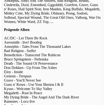
Amorphis, Amyl And The Sniffers, Bad Religion, Brutus,
Cinderella, Dool, Entombed, Gggolddd, Gorefest, Grave, Guns
n' Roses, Hail Spirit Noir, Iron Maiden, King Buffalo, Megadeth,
Mötley Crüe, My Dying Bride, Obituary, Prong, Sodom,
Solbrud, Spectral Wound, The Great Old Ones, Valborg, War On
Women, White Ward, ZZ Top, ...
Prägende Alben
AC/DC - Let There Be Rock
Aerosmith - live! Bootleg
Amorphis - Tales From The Thousand Lakes
Bad Religion - Suffer
Benediction - Transcend The Rubicon
Bruce Springsteen - Nebraska
Death - The Sound Of Perseverance
Don Dokken - Up From The Ashes
Eloy - Inside
Genesis - Trespass
Grave - You'll Never See
Guns n' Roses - Use Your Illusion I & II
Kyuss - Welcome To Sky Valley
Megadeth - Rust In Peace
My Dying Bride - The Angel And The Dark River
Ramones - Loco live