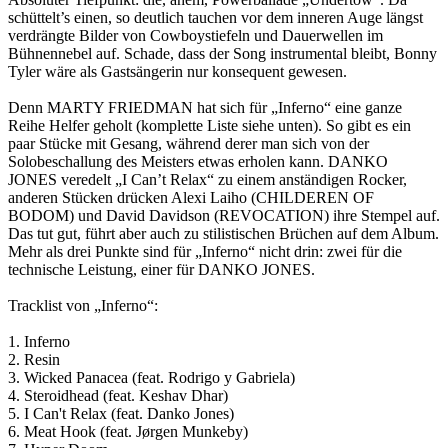
schüttelt’s einen, so deutlich tauchen vor dem inneren Auge längst
verdrängte Bilder von Cowboystiefeln und Dauerwellen im
Bühnennebel auf. Schade, dass der Song instrumental bleibt, Bonny
Tyler wäre als Gastsängerin nur konsequent gewesen.
Denn MARTY FRIEDMAN hat sich für „Inferno“ eine ganze
Reihe Helfer geholt (komplette Liste siehe unten). So gibt es ein
paar Stücke mit Gesang, während derer man sich von der
Solobeschallung des Meisters etwas erholen kann. DANKO
JONES veredelt „I Can’t Relax“ zu einem anständigen Rocker,
anderen Stücken drücken Alexi Laiho (CHILDEREN OF
BODOM) und David Davidson (REVOCATION) ihre Stempel auf.
Das tut gut, führt aber auch zu stilistischen Brüchen auf dem Album.
Mehr als drei Punkte sind für „Inferno“ nicht drin: zwei für die
technische Leistung, einer für DANKO JONES.
Tracklist von „Inferno“:
1. Inferno
2. Resin
3. Wicked Panacea (feat. Rodrigo y Gabriela)
4. Steroidhead (feat. Keshav Dhar)
5. I Can't Relax (feat. Danko Jones)
6. Meat Hook (feat. Jørgen Munkeby)