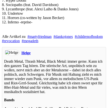
7. Hyper Doom
8. Sociopaths (feat. David Davidson)
9. Lycanthrope (feat. Alexi Laiho & Danko Jones)
10. Undertow
11. Horrors (co-written by Jason Becker)
12. Inferno -reprise-
Alle Artikel zu
martyfriedman
dankojones
childrenofbodom
revocation
megadeth
Helge
Death Metal, Thrash Metal, Black Metal: immer gerne. Kann ich
den ganzen Tag hören. Die störrische Art, unpolitisch sein zu
wollen, nervt mich aber an der Metalszene – dabei ist doch alles
politisch, auch Schweigen. Für Musik mit Haltung zieht es mich
immer wieder zum Punk, vor allem zu melodischem US-Punk
und Riot-Grrrl-Sound. Gleichzeitig habe ich einen sweet spot für
80er-Hair-Metal und für vieles, was mich in den 90ern
musikalisch sozialisiert hat.
Bands